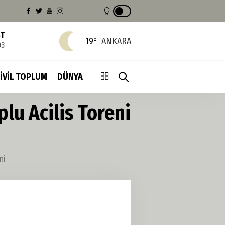
ST
19°
ANKARA
03
İVİL TOPLUM
DÜNYA
plu Acilis Toreni
ni