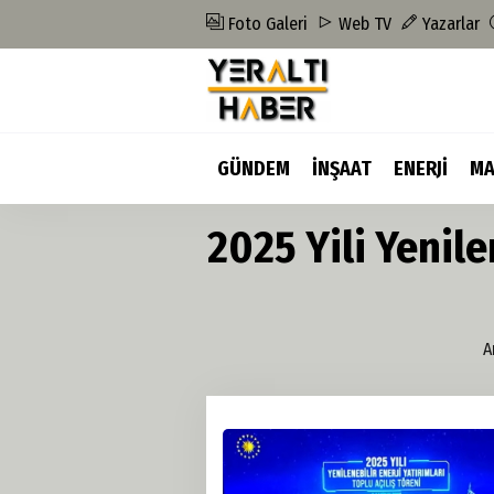
Foto Galeri
Web TV
Yazarlar
GÜNDEM
İNŞAAT
ENERJİ
MA
2025 Yili Yenile
A