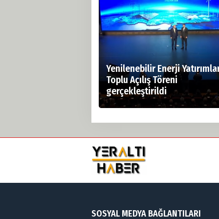
Yenilenebilir Enerji Yatırımla
Toplu Açılış Töreni
gerçekleştirildi
SOSYAL MEDYA BAĞLANTILARI