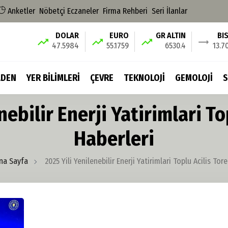
Anketler
Nöbetçi Eczaneler
Firma Rehberi
Seri İlanlar
DOLAR
EURO
GR ALTIN
BI
47.5984
55.1759
6530.4
13.7
DEN
YER BİLİMLERİ
ÇEVRE
TEKNOLOJİ
GEMOLOJİ
S
nebilir Enerji Yatirimlari To
Haberleri
na Sayfa
2025 Yili Yenilenebilir Enerji Yatirimlari Toplu Acilis Tore