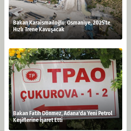
Bakan Karaismailoğlu: Osmaniye, 2025’te
Hızlı Trene Kavuşacak
Bakan Fatih Dönmez, Adana'da Yeni Petrol
Keşiflerine İşaret Etti