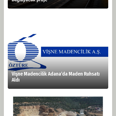
Vişne Madencilik Adana’da Maden Ruhsatı
Aldı