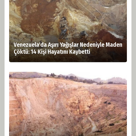
Venezuela'da Aşırı Yağışlar Nedeniyle Maden
Çöktü: 14 Kişi Hayatını Kaybetti