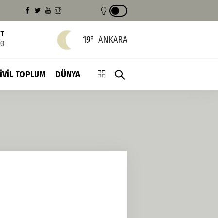
ST
19°
ANKARA
03
İVİL TOPLUM
DÜNYA