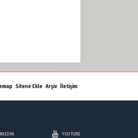
temap
Sitene Ekle
Arşiv
İletişim
INKEDIN
YOUTUBE