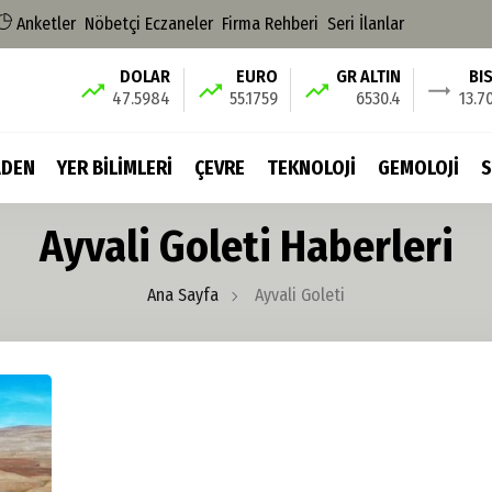
Anketler
Nöbetçi Eczaneler
Firma Rehberi
Seri İlanlar
DOLAR
EURO
GR ALTIN
BI
47.5984
55.1759
6530.4
13.7
DEN
YER BİLİMLERİ
ÇEVRE
TEKNOLOJİ
GEMOLOJİ
S
Ayvali Goleti Haberleri
Ana Sayfa
Ayvali Goleti