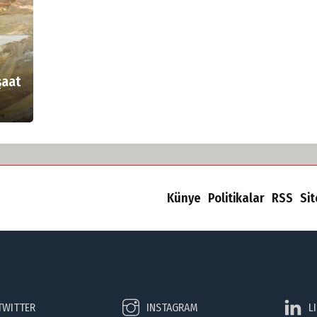
şaat
Künye
Politikalar
RSS
Si
TWITTER
INSTAGRAM
L