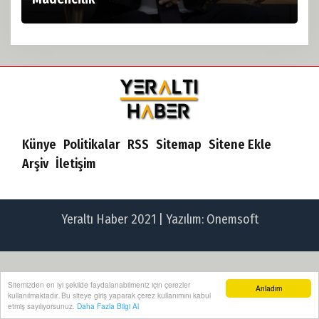
Künye
Politikalar
RSS
Sitemap
Sitene Ekle
Arşiv
İletişim
Yeraltı Haber 2021 | Yazılım:
Onemsoft
Sitemizden en iyi şekilde faydalanabilmeniz için çerezler
Anladım
kullanılmaktadır. Bu siteye giriş yaparak çerez kullanımını kabul
etmiş sayılıyorsunuz.
Daha Fazla Bilgi Al