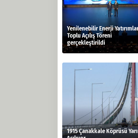
Yenilenebilir Enerji Yatırımla
Toplu Açılış Töreni
gerçekleştirildi
1915 Çanakkale Köprüsü Yar