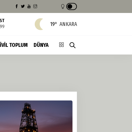
IST
19°
ANKARA
799
İVİL TOPLUM
DÜNYA