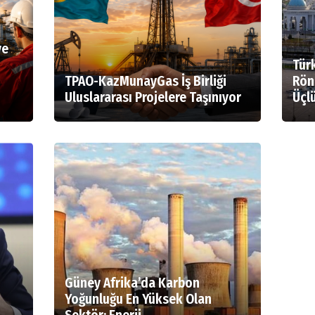
ye
Tür
TPAO-KazMunayGas İş Birliği
Rön
Uluslararası Projelere Taşınıyor
Üçlü
Güney Afrika’da Karbon
Yoğunluğu En Yüksek Olan