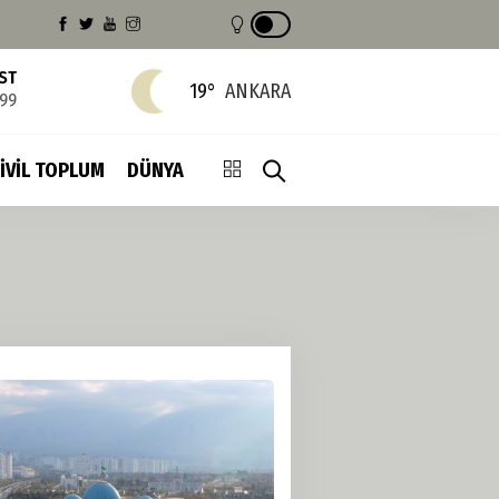
IST
19°
ANKARA
799
İVİL TOPLUM
DÜNYA