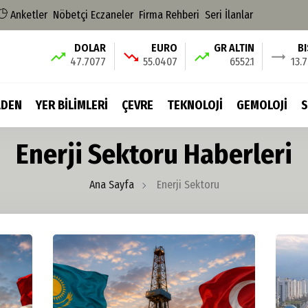
Anketler
Nöbetçi Eczaneler
Firma Rehberi
Seri İlanlar
DOLAR
EURO
GR ALTIN
B
47.7077
55.0407
6552.1
13.
DEN
YER BİLİMLERİ
ÇEVRE
TEKNOLOJİ
GEMOLOJİ
S
Enerji Sektoru Haberleri
Ana Sayfa
Enerji Sektoru