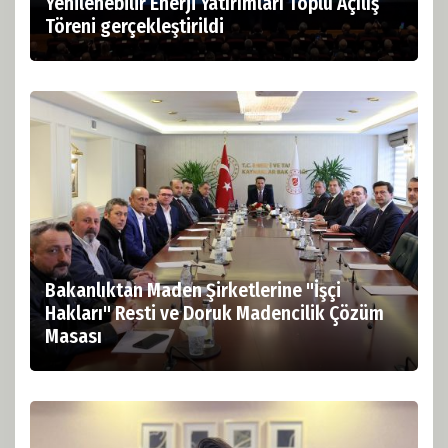
Yenilenebilir Enerji Yatırımları Toplu Açılış
Töreni gerçekleştirildi
Bakanlıktan Maden Şirketlerine "İşçi
Hakları" Resti ve Doruk Madencilik Çözüm
Masası