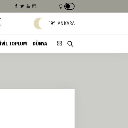
T
19°
ANKARA
9
İVİL TOPLUM
DÜNYA