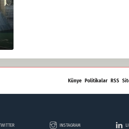
Künye
Politikalar
RSS
Si
TWITTER
INSTAGRAM
L