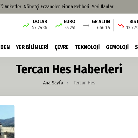
Anketler
Nöbetçi Eczaneler
Firma Rehberi
Seri İlanlar
DOLAR
EURO
GR ALTIN
BIS
47.7436
55.251
6660.5
13.77
DEN
YER BİLİMLERİ
ÇEVRE
TEKNOLOJİ
GEMOLOJİ
S
Tercan Hes Haberleri
Ana Sayfa
Tercan Hes