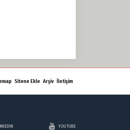
temap
Sitene Ekle
Arşiv
İletişim
INKEDIN
YOUTUBE