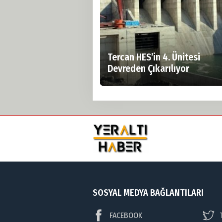
Tercan HES’in 4. Ünitesi
Devreden Çıkarılıyor
SOSYAL MEDYA BAĞLANTILARI
FACEBOOK