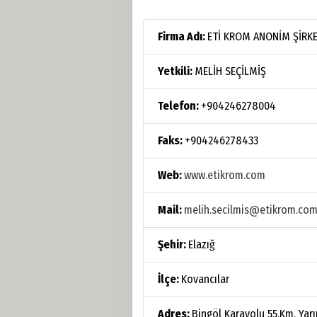
Firma Adı:
ETİ KROM ANONİM ŞİRKE
Yetkili:
MELİH SEÇİLMİŞ
Telefon:
+904246278004
Faks:
+904246278433
Web:
www.etikrom.com
Mail:
melih.secilmis@etikrom.co
Şehir:
Elazığ
İlçe:
Kovancılar
Adres:
Bingöl Karayolu 55.Km, Yar