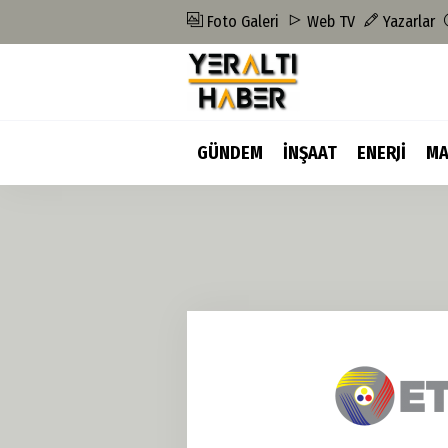
Foto Galeri
Web TV
Yazarlar
GÜNDEM
İNŞAAT
ENERJİ
MA