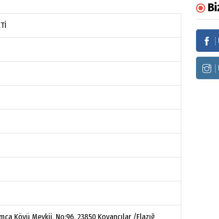
Bi
Tİ
m
ımca Köyü Mevkii, No:96, 23850 Kovancılar /Elazığ