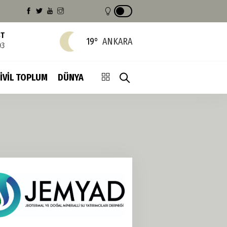
ST
19°
ANKARA
03
İVİL TOPLUM
DÜNYA