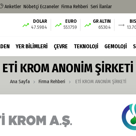
Anketler
Nöbetçi Eczaneler
Firma Rehberi
Seri İlanlar
DOLAR
EURO
GR ALTIN
BI
47.5984
55.1759
6530.4
13.7
DEN
YER BİLİMLERİ
ÇEVRE
TEKNOLOJİ
GEMOLOJİ
S
ETİ KROM ANONİM ŞİRKETİ
Ana Sayfa
Firma Rehberi
ETİ KROM ANONİM ŞİRKETİ