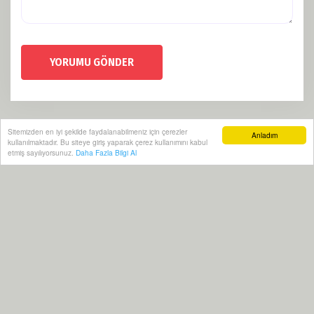
YORUMU GÖNDER
Sitemizden en iyi şekilde faydalanabilmeniz için çerezler
Anladım
kullanılmaktadır. Bu siteye giriş yaparak çerez kullanımını kabul
etmiş sayılıyorsunuz.
Daha Fazla Bilgi Al
Künye
Politikalar
RSS
Sitemap
Sitene Ekle
Arşiv
İletişim
Yeraltı Haber 2021 | Yazılım:
Onemsoft