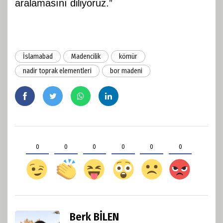
aralamasını diliyoruz.”
İslamabad
Madencilik
kömür
nadir toprak elementleri
bor madeni
0
0
0
0
0
0
Berk BİLEN