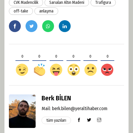
CVK Madencilik
Sarıalan Altın Madeni
Trafigura
off-take
anlaşma
0
0
0
0
0
0
Berk BİLEN
Mail: berk.bilen@yeraltihaber.com
tüm yazıları