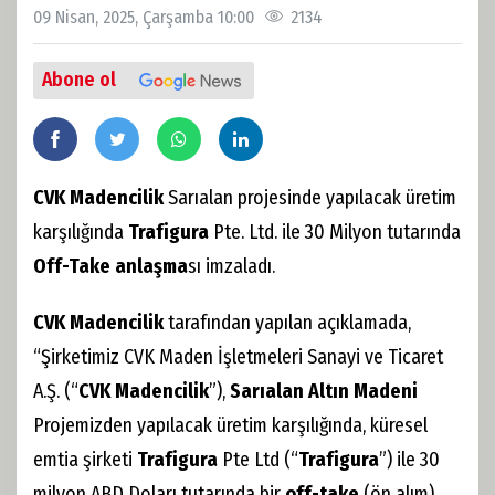
09 Nisan, 2025, Çarşamba 10:00
2134
Abone ol
CVK Madencilik
Sarıalan projesinde yapılacak üretim
karşılığında
Trafigura
Pte. Ltd. ile 30 Milyon tutarında
Off-Take
anlaşma
sı imzaladı.
CVK Madencilik
tarafından yapılan açıklamada,
“Şirketimiz CVK Maden İşletmeleri Sanayi ve Ticaret
A.Ş. (“
CVK Madencilik
”),
Sarıalan Altın Madeni
Projemizden yapılacak üretim karşılığında, küresel
emtia şirketi
Trafigura
Pte Ltd (“
Trafigura
”) ile 30
milyon ABD Doları tutarında bir
off-take
(ön alım)