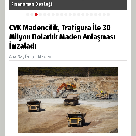
i
Finansman Desteği
Pet
CVK Madencilik, Trafigura İle 30
Milyon Dolarlık Maden Anlaşması
İmzaladı
Ana Sayfa
Maden