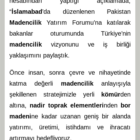
hesabından yaptığı açıklamada,
“
İslamabad
’da düzenlenen Pakistan
Madencilik
Yatırım Forumu’na katılarak
bakanlar oturumunda Türkiye’nin
madencilik
vizyonunu ve iş birliği
yaklaşımını paylaştık.
Önce insan, sonra çevre ve nihayetinde
katma değerli
madencilik
anlayışıyla
şekillenen stratejimizle yerli
kömür
den
altına,
nadir toprak elementleri
nden
bor
madeni
ne kadar uzanan geniş bir alanda
yatırımı, üretimi, istihdamı ve ihracatı
artırmayı hedefliyoruz.