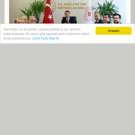
Sitemizden en iyi şekilde faydalanabilmeniz için çerezler
Anladım
kullanılmaktadır. Bu siteye giriş yaparak çerez kullanımını kabul
etmiş sayılıyorsunuz.
Daha Fazla Bilgi Al
02 Temmuz, 2026, Perşembe 09:50
197
Abone ol
Türkiye ile
Irak
arasında enerji alanındaki
iş birliği
nin
güçlendirilmesine yönelik diplomatik temaslar
sürüyor. Enerji ve Tabii Kaynaklar Bakanı
Alparslan
Bayraktar
,
Irak
lı yetkililerle gerçekleştirilen