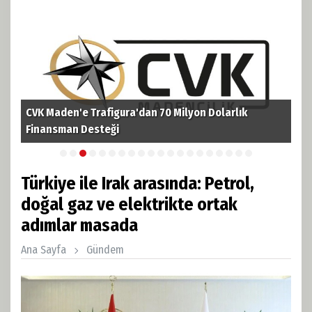
CVK Maden'e Trafigura'dan 70 Milyon Dolarlık
TPA
i
Finansman Desteği
Pet
Türkiye ile Irak arasında: Petrol,
doğal gaz ve elektrikte ortak
adımlar masada
Ana Sayfa
Gündem