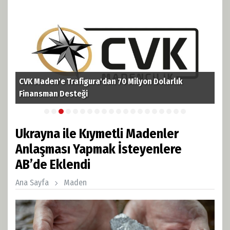
CVK Maden'e Trafigura'dan 70 Milyon Dolarlık
TPA
i
Finansman Desteği
Pet
Ukrayna ile Kıymetli Madenler
Anlaşması Yapmak İsteyenlere
AB’de Eklendi
Ana Sayfa
Maden