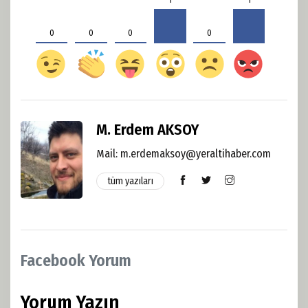
1
1
0
0
0
0
M. Erdem AKSOY
Mail:
m.erdemaksoy@yeraltihaber.com
tüm yazıları
Facebook Yorum
Yorum Yazın