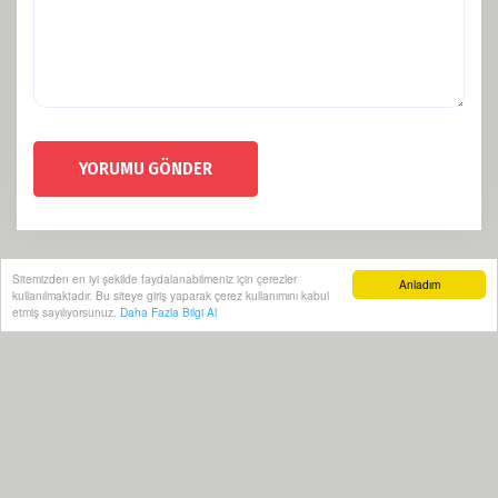
YORUMU GÖNDER
Sitemizden en iyi şekilde faydalanabilmeniz için çerezler
Anladım
kullanılmaktadır. Bu siteye giriş yaparak çerez kullanımını kabul
etmiş sayılıyorsunuz.
Daha Fazla Bilgi Al
Künye
Politikalar
RSS
Sitemap
Sitene Ekle
Arşiv
İletişim