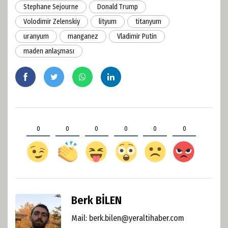
Stephane Sejourne
Donald Trump
Volodimir Zelenskiy
lityum
titanyum
uranyum
manganez
Vladimir Putin
maden anlaşması
0
0
0
0
0
0
Berk BİLEN
Mail: berk.bilen@yeraltihaber.com