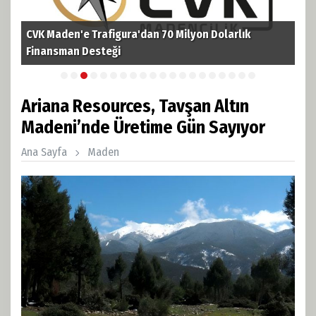
CVK Maden'e Trafigura'dan 70 Milyon Dolarlık
TPA
i
Finansman Desteği
Pet
Ariana Resources, Tavşan Altın
Madeni’nde Üretime Gün Sayıyor
Ana Sayfa
Maden