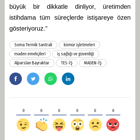
büyük bir dikkatle dinliyor, üretimden
istihdama tüm süreçlerde istişareye özen
gösteriyoruz."
Soma Termik Santrali
kömür işletmeleri
maden emekçileri
iş sağlığı ve güvenliği
Alparslan Bayraktar
TES-İŞ
MADEN-İŞ
0
0
0
0
0
0