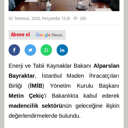
02 Temmuz, 2026, Perşembe 13:20
285
Abone ol
Enerji ve Tabii Kaynaklar Bakanı
Alparslan
Bayraktar
, İstanbul Maden İhracatçıları
Birliği (
İMİB
) Yönetim Kurulu Başkanı
Metin Çekiç
'i Bakanlıkta kabul ederek
madencilik sektörü
nün geleceğine ilişkin
değerlendirmelerde bulundu.