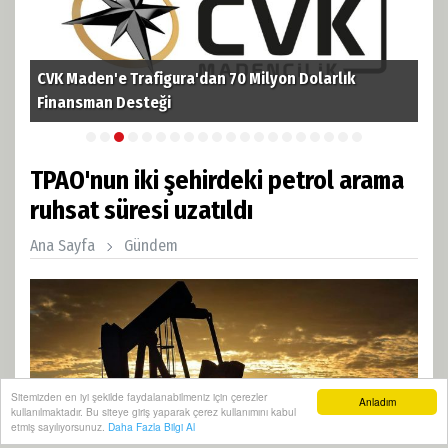
CVK Maden'e Trafigura'dan 70 Milyon Dolarlık
TPA
i
Finansman Desteği
Pet
TPAO'nun iki şehirdeki petrol arama
ruhsat süresi uzatıldı
Ana Sayfa
Gündem
Sitemizden en iyi şekilde faydalanabilmeniz için çerezler
Anladım
kullanılmaktadır. Bu siteye giriş yaparak çerez kullanımını kabul
etmiş sayılıyorsunuz.
Daha Fazla Bilgi Al