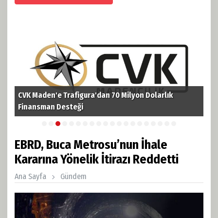
CVK Maden'e Trafigura'dan 70 Milyon Dolarlık
TPA
i
Finansman Desteği
Pet
EBRD, Buca Metrosu’nun İhale
Kararına Yönelik İtirazı Reddetti
Ana Sayfa
Gündem