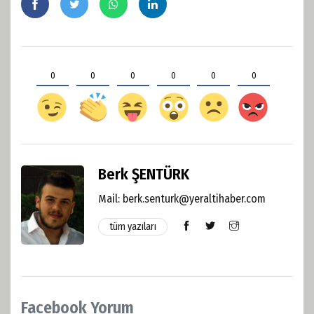
0
0
0
0
0
0
Berk ŞENTÜRK
Mail:
berk.senturk@yeraltihaber.com
tüm yazıları
Facebook Yorum