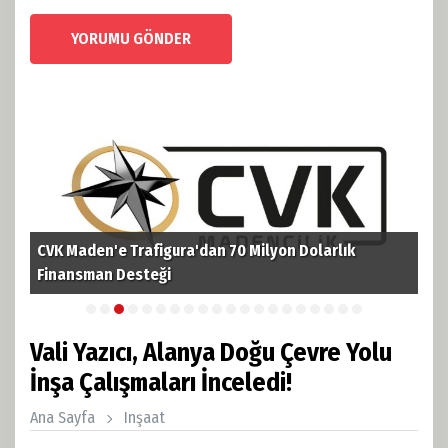
YORUMU GÖNDER
CVK Maden'e Trafigura'dan 70 Milyon Dolarlık
TPA
i
Finansman Desteği
Pet
Vali Yazıcı, Alanya Doğu Çevre Yolu
İnşa Çalışmaları İnceledi!
Ana Sayfa
Inşaat