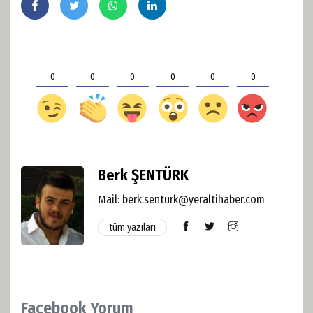
0
0
0
0
0
0
Berk ŞENTÜRK
Mail: berk.senturk@yeraltihaber.com
tüm yazıları
Facebook Yorum