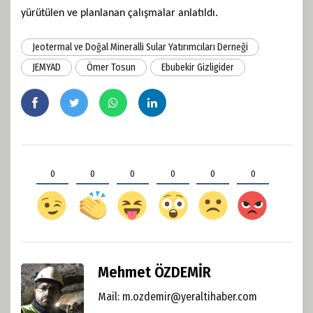
yürütülen ve planlanan çalışmalar anlatıldı.
Jeotermal ve Doğal Mineralli Sular Yatırımcıları Derneği
JEMYAD
Ömer Tosun
Ebubekir Gizligider
0
0
0
0
0
0
Mehmet ÖZDEMİR
Mail:
m.ozdemir@yeraltihaber.com