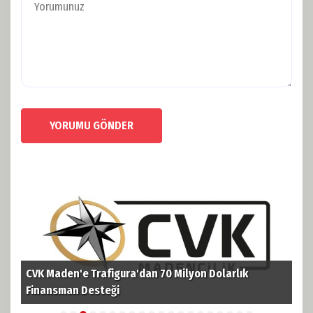
YORUMU GÖNDER
CVK Maden'e Trafigura'dan 70 Milyon Dolarlık
TPA
i
Finansman Desteği
Pet