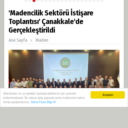
'Madencilik Sektörü İstişare
Toplantısı' Çanakkale'de
Gerçekleştirildi
Ana Sayfa
Maden
Sitemizden en iyi şekilde faydalanabilmeniz için çerezler
Anladım
kullanılmaktadır. Bu siteye giriş yaparak çerez kullanımını kabul
etmiş sayılıyorsunuz.
Daha Fazla Bilgi Al
Madencilik Sektörü İstişare Toplantısı, 24 Haziran 2022