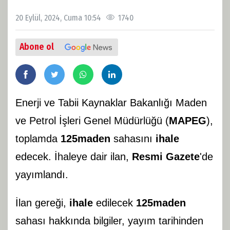
20 Eylül, 2024, Cuma 10:54
1740
Abone ol
Enerji ve Tabii Kaynaklar Bakanlığı Maden
ve Petrol İşleri Genel Müdürlüğü (
MAPEG
),
toplamda
125
maden
sahasını
ihale
edecek. İhaleye dair ilan,
Resmi Gazete
'de
yayımlandı.
İlan gereği,
ihale
edilecek
125
maden
sahası hakkında bilgiler, yayım tarihinden