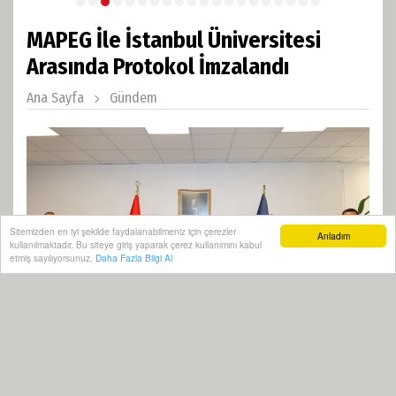
MAPEG İle İstanbul Üniversitesi
Arasında Protokol İmzalandı
Ana Sayfa
Gündem
Sitemizden en iyi şekilde faydalanabilmeniz için çerezler
Anladım
kullanılmaktadır. Bu siteye giriş yaparak çerez kullanımını kabul
etmiş sayılıyorsunuz.
Daha Fazla Bilgi Al
20 Eylül, 2024, Cuma 17:41
1544
Abone ol