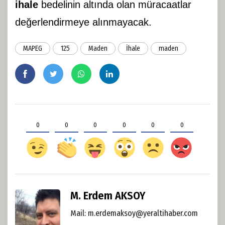
ihale
bedelinin altında olan müracaatlar
değerlendirmeye alınmayacak.
MAPEG
125
Maden
İhale
maden
0
0
0
0
0
0
M. Erdem AKSOY
Mail:
m.erdemaksoy@yeraltihaber.com