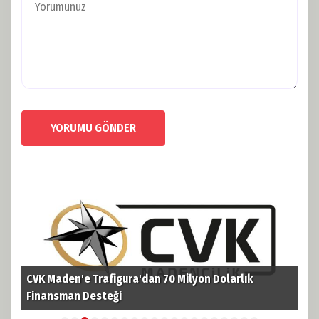
YORUMU GÖNDER
CVK Maden'e Trafigura'dan 70 Milyon Dolarlık
TPA
i
Finansman Desteği
Pet