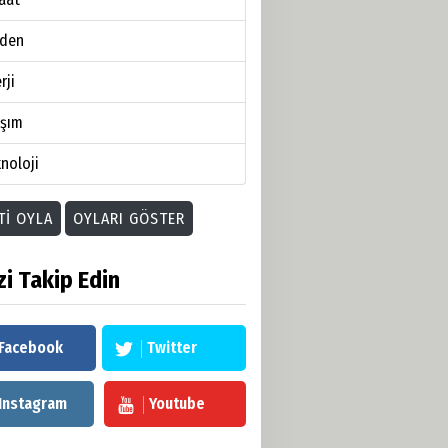
den
rji
aşım
noloji
TI OYLA
OYLARI GÖSTER
zi Takip Edin
Facebook
Twitter
Instagram
Youtube