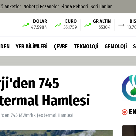
Anketler
Nöbetçi Eczaneler
Firma Rehberi
Seri İlanlar
DOLAR
EURO
GR ALTIN
BI
47.5984
55.1759
6530.4
13.7
DEN
YER BİLİMLERİ
ÇEVRE
TEKNOLOJİ
GEMOLOJİ
S
ji'den 745
termal Hamlesi
EN
i'den 745 MWm'lık Jeotermal Hamlesi