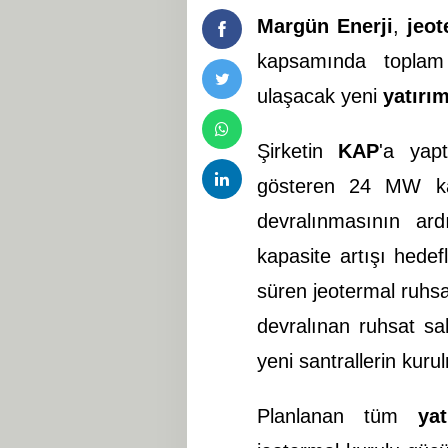
Margün Enerji
,
jeot
kapsamında toplam
ulaşacak yeni
yatırı
Şirketin
KAP
'a yapt
gösteren 24 MW ka
devralınmasının ar
kapasite artışı hedef
süren jeotermal ruhs
devralınan ruhsat s
yeni santrallerin kuru
Planlanan tüm
yat