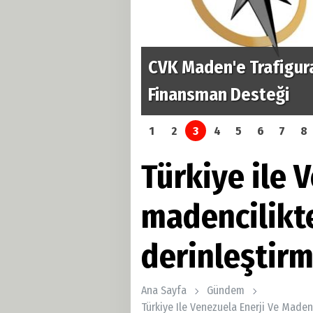
CVK Maden'e Trafigura
rama hamlesi
Finansman Desteği
1
2
3
4
5
6
7
8
Türkiye ile 
madencilikte 
derinleştirm
Ana Sayfa
Gündem
Türkiye Ile Venezuela Enerji Ve Madenc