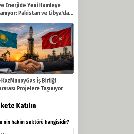
ye Enerjide Yeni Hamleye
lanıyor: Pakistan ve Libya'da
j Dönemi Başlıyor
KazMunayGas İş Birliği
ararası Projelere Taşınıyor
kete Katılın
e'nin hakim sektörü hangisidir?
aat