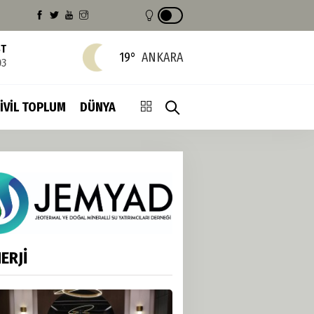
ST
19°
ANKARA
03
İVİL TOPLUM
DÜNYA
ERJİ