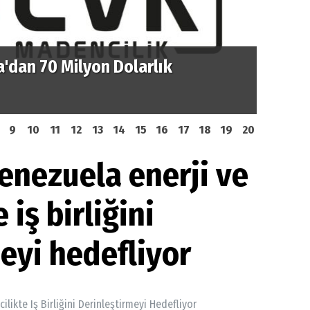
'dan 70 Milyon Dolarlık
TPAO'd
Petro
9
10
11
12
13
14
15
16
17
18
19
20
Venezuela enerji ve
iş birliğini
eyi hedefliyor
ilikte Iş Birliğini Derinleştirmeyi Hedefliyor