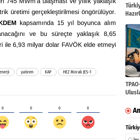
ün 745 MWm'a ulaşması ve yıllık yaklaşık
Türki
rik üretimi gerçekleştirilmesi öngörülüyor.
Hazır
Sonda
KDEM
kapsamında 15 yıl boyunca alım
lanacağını ve bu süreçte yaklaşık 8,65
iri ile 6,93 milyar dolar FAVÖK elde etmeyi
enerji
yatırım
KAP
HEZ Moralı JES-1
TPAO-
Ulusl
0
0
0
0
An
Türkiy
İnş