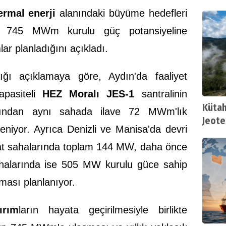
ermal enerji
alanındaki büyüme hedefleri
 745 MWm kurulu güç potansiyeline
m
lar planladığını açıkladı.
ığı açıklamaya göre, Aydın'da faaliyet
pasiteli
HEZ Moralı JES-1
santralinin
Kütah
dından aynı sahada ilave 72 MWm'lık
Jeote
leniyor. Ayrıca Denizli ve Manisa'da devri
at sahalarında toplam 144 MW, daha önce
ahalarında ise 505 MW kurulu güce sahip
lması planlanıyor.
ırım
ların hayata geçirilmesiyle birlikte