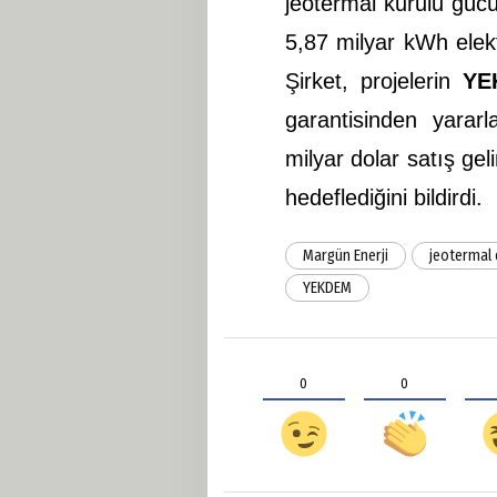
jeotermal kurulu güc
5,87 milyar kWh elekt
Şirket, projelerin
YE
garantisinden yarar
milyar dolar satış gel
hedeflediğini bildirdi.
Margün Enerji
jeotermal 
YEKDEM
0
0