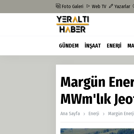
Foto Galeri
Web TV
Yazarlar
GÜNDEM
İNŞAAT
ENERJİ
MA
Margün Ener
MWm'lık Jeo
Ana Sayfa
Enerji
Margün Enerj