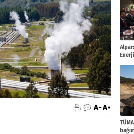
Alpar
Enerji
Bulu
TÜMAD
bağım