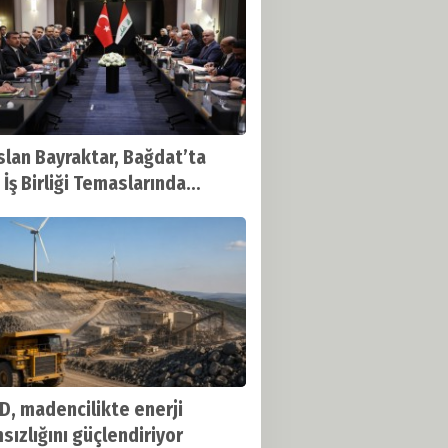
slan Bayraktar, Bağdat’ta
 İş Birliği Temaslarında
ndu
, madencilikte enerji
sızlığını güçlendiriyor