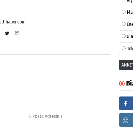
Ma
altihaber.com
Ene
Ul
Tek
ANKE
Bi