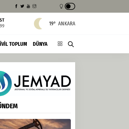
IST
19°
ANKARA
799
İVİL TOPLUM
DÜNYA
ÜNDEM