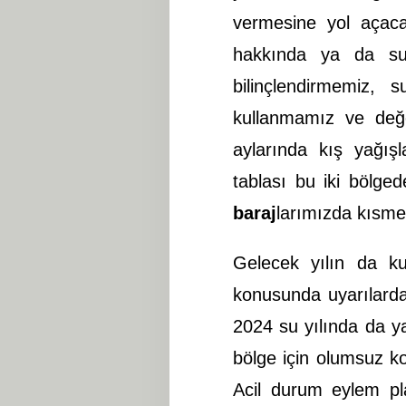
vermesine yol açacak
hakkında ya da su 
bilinçlendirmemiz, s
kullanmamız ve değe
aylarında kış yağışl
tablası bu iki bölge
baraj
larımızda kısme
Gelecek yılın da ku
konusunda uyarılard
2024 su yılında da 
bölge için olumsuz k
Acil durum eylem pl