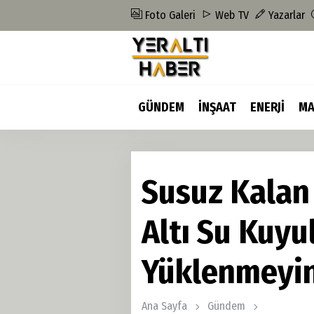
Foto Galeri
Web TV
Yazarlar
GÜNDEM
İNŞAAT
ENERJİ
MA
Susuz Kalan
Altı Su Kuyu
Yüklenmeyin
Ana Sayfa
Gündem