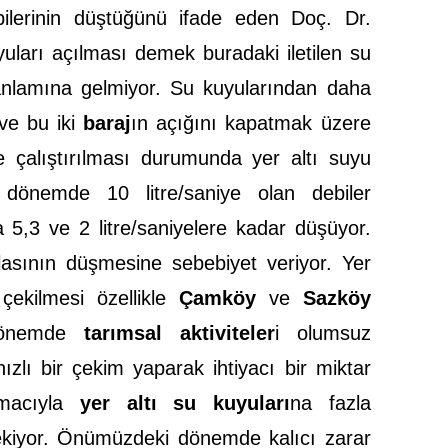
lerinin düştüğünü ifade eden Doç. Dr.
yuları açılması demek buradaki iletilen su
anlamına gelmiyor. Su kuyularından daha
ve bu iki
baraj
ın açığını kapatmak üzere
de çalıştırılması durumunda yer altı suyu
iz dönemde 10 litre/saniye olan debiler
5,3 ve 2 litre/saniyelere kadar düşüyor.
lasının düşmesine sebebiyet veriyor. Yer
 çekilmesi özellikle
Çamköy
ve
Sazköy
 dönemde
tarımsal aktiviteler
i olumsuz
ızlı bir çekim yaparak ihtiyacı bir miktar
amacıyla
yer altı su kuyuları
na fazla
iyor. Önümüzdeki dönemde kalıcı zarar