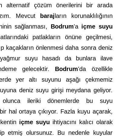
n alternatif çözüm önerilerini bir arada
lazım. Mevcut
baraj
ların korunaklılığının
ninin sağlanması,
Bodrum
'a
içme suyu
tlarındaki patlakların önüne geçilmesi,
yıp kaçakların önlenmesi daha sonra deniz
 yağmur suyu hasadı da bunlara ilave
ündeme gelecektir.
Bodrum
'da özellikle
lerde yer altı suyunu aşağı çekmemiz
uyuna deniz suyu girişi meydana geliyor.
 olunca ileriki dönemlerde bu suyu
ir hal ortaya çıkıyor. Fazla kuyu açarak,
 kentin
içme suyu
ihtiyacını kalıcı olarak
ip etmiş olursunuz. Bu nedenle kuyular