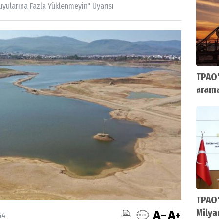
uyularına Fazla Yüklenmeyin" Uyarısı
TPAO'
arama
TPAO'
Milya
54