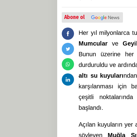
Abone ol
Her yıl milyonlarca t
Mumcular
ve
Geyi
Bunun üzerine her
durduruldu ve ardında
altı su kuyuları
ndan
karşılanması için 
çeşitli noktalarınd
başlandı.
Açılan kuyuların yer 
söyleyen
Muğla Sı