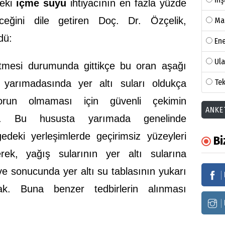
deki
içme suyu
ihtiyacının en fazla yüzde
leceğini dile getiren Doç. Dr. Özçelik,
Ma
dü:
Ene
Ul
tmesi durumunda gittikçe bu oran aşağı
Tek
yarımadasında yer altı suları oldukça
sorun olmaması için güvenli çekimin
ANKE
ım. Bu hususta yarımada genelinde
edeki yerleşimlerde geçirimsiz yüzeyleri
Bi
erek, yağış sularının yer altı sularına
e sonucunda yer altı su tablasının yukarı
ak. Buna benzer tedbirlerin alınması