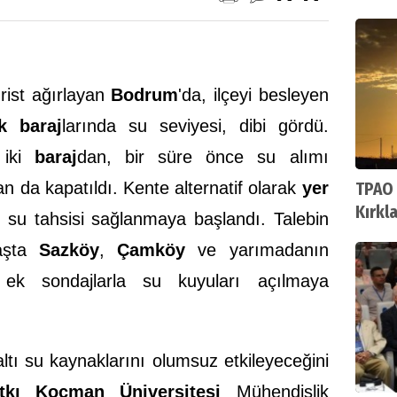
Ortak
urist ağırlayan
Bodrum
'da, ilçeyi besleyen
k
baraj
larında su seviyesi, dibi gördü.
 iki
baraj
dan, bir süre önce su alımı
n da kapatıldı. Kente alternatif olarak
yer
TPAO 
Kırkl
 su tahsisi sağlanmaya başlandı. Talebin
ruhsa
başta
Sazköy
,
Çamköy
ve yarımadanın
a ek sondajlarla su kuyuları açılmaya
altı su kaynaklarını olumsuz etkileyeceğini
tkı Koçman Üniversitesi
Mühendislik