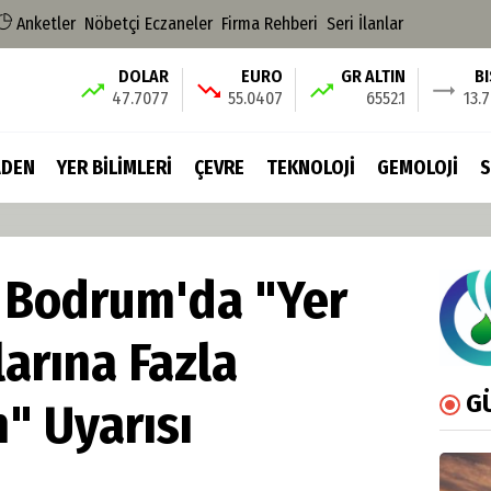
Anketler
Nöbetçi Eczaneler
Firma Rehberi
Seri İlanlar
DOLAR
EURO
GR ALTIN
B
47.7077
55.0407
6552.1
13.
DEN
YER BİLİMLERİ
ÇEVRE
TEKNOLOJİ
GEMOLOJİ
S
 Bodrum'da "Yer
larına Fazla
G
" Uyarısı