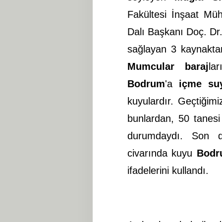
Fakültesi İnşaat Müh
Dalı Başkanı Doç. Dr
sağlayan 3 kaynaktan
Mumcular
baraj
la
Bodrum
'a
içme su
kuyulardır. Geçtiğim
bunlardan, 50 tanes
durumdaydı. Son d
civarında kuyu
Bodr
ifadelerini kullandı.