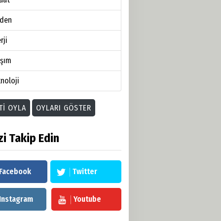
den
rji
aşım
noloji
TI OYLA
OYLARI GÖSTER
zi Takip Edin
Facebook
Twitter
Instagram
Youtube