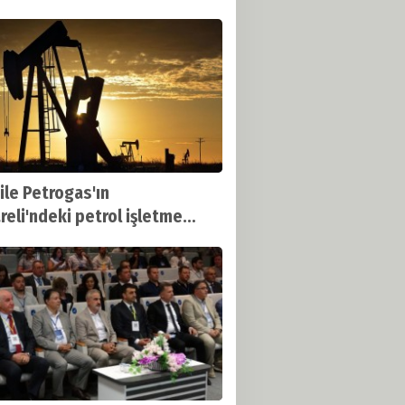
 Oldu
ile Petrogas'ın
areli'ndeki petrol işletme
tının süresi uzatıldı