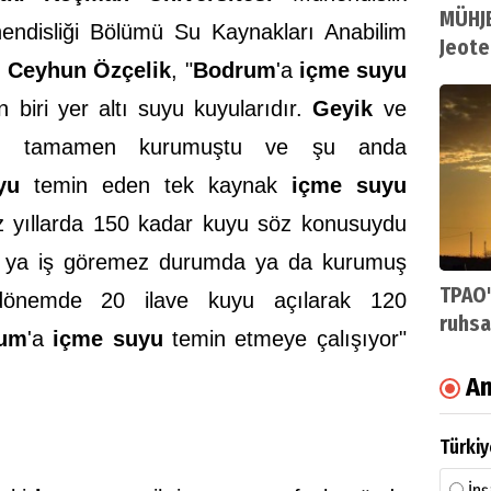
MÜHJE
endisliği Bölümü Su Kaynakları Anabilim
Jeote
.
Ceyhun Özçelik
, "
Bodrum
'a
içme suyu
 biri yer altı suyu kuyularıdır.
Geyik
ve
rı tamamen kurumuştu ve şu anda
yu
temin eden tek kaynak
içme suyu
iz yıllarda 150 kadar kuyu söz konusuydu
i ya iş göremez durumda ya da kurumuş
TPAO'
önemde 20 ilave kuyu açılarak 120
ruhsa
um
'a
içme suyu
temin etmeye çalışıyor"
An
Türkiy
İnş