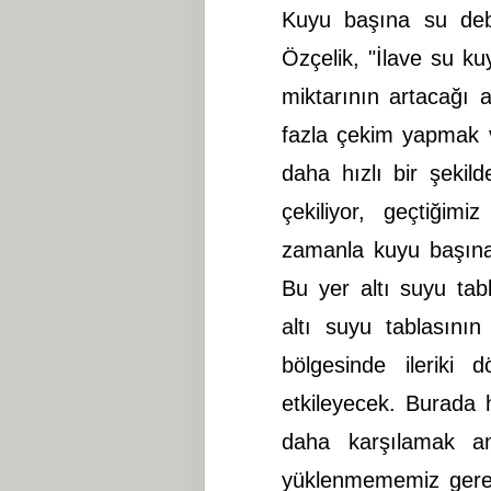
Kuyu başına su debi
Özçelik, "İlave su ku
miktarının artacağı 
fazla çekim yapmak 
daha hızlı bir şekil
çekiliyor, geçtiğim
zamanla kuyu başına 
Bu yer altı suyu tab
altı suyu tablasının
bölgesinde ileriki
etkileyecek. Burada h
daha karşılamak 
yüklenmememiz gerek