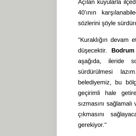
Açılan kuyularla ilçe
40'ının karşılanabi
sözlerini şöyle sürdür
"Kuraklığın devam e
düşecektir.
Bodrum
aşağıda, ileride 
sürdürülmesi laz
belediyemiz, bu bölg
geçirimli hale getir
sızmasını sağlamalı v
çıkmasını sağlayac
gerekiyor."