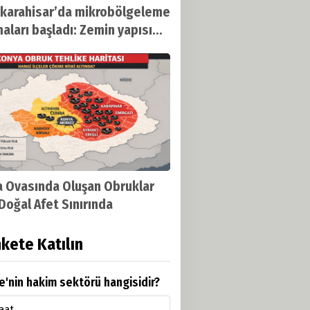
karahisar’da mikrobölgeleme
maları başladı: Zemin yapısı
enecek
 Ovasında Oluşan Obruklar
 Doğal Afet Sınırında
kete Katılın
e'nin hakim sektörü hangisidir?
aat