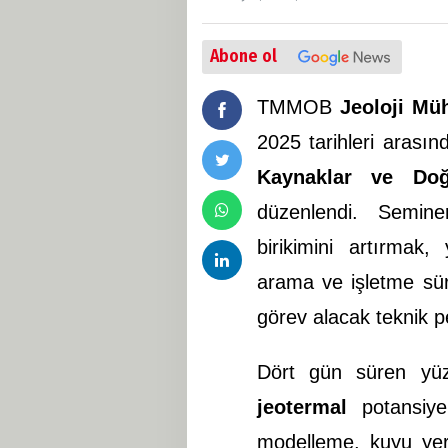
Abone ol
TMMOB
Jeoloji Mü
2025 tarihleri arası
Kaynaklar ve Doğ
düzenlendi. Semin
birikimini artırmak
arama ve işletme sür
görev alacak teknik pe
Dört gün süren yüz
jeotermal
potansiyel
modelleme, kuyu yeri