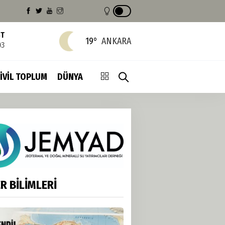
ST
19°
ANKARA
03
İVİL TOPLUM
DÜNYA
R BİLİMLERİ