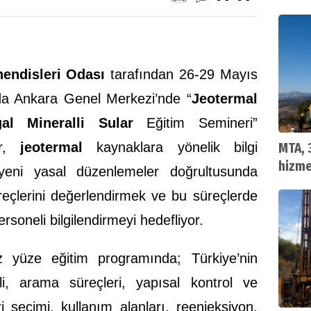
hendisleri Odası
tarafından 26-29 Mayıs
nda Ankara Genel Merkezi’nde “
Jeotermal
al Mineralli Sular
Eğitim Semineri”
er,
jeotermal
kaynaklara yönelik bilgi
MTA, 
hizme
, yeni yasal düzenlemeler doğrultusunda
eçlerini değerlendirmek ve bu süreçlerde
rsoneli bilgilendirmeyi hedefliyor.
 yüze eğitim programında; Türkiye’nin
i, arama süreçleri, yapısal kontrol ve
 seçimi, kullanım alanları, reenjeksiyon,