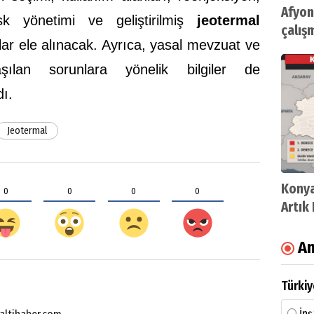
Afyon
k yönetimi ve geliştirilmiş
jeotermal
çalış
klar ele alınacak. Ayrıca, yasal mevzuat ve
incel
şılan sorunlara yönelik bilgiler de
dı.
Jeotermal
Konya
0
0
0
0
Artık
An
Türkiy
İnş