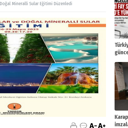
oğal Mineralli Sular Eğitimi Düzenledi
Türkiy
günce
Karap
imzala