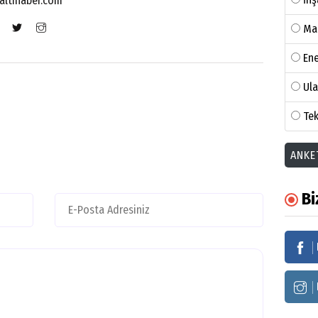
altihaber.com
Ma
Ene
Ul
Tek
ANKE
Bi