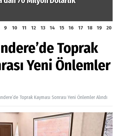
ihi Hamle! 3 Milyar Varillik Dev
TPAO i
k Oldu
ruhsat
9
10
11
12
13
14
15
16
17
18
19
20
ndere’de Toprak
rası Yeni Önlemler
ndere’de Toprak Kayması Sonrası Yeni Önlemler Alındı