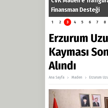
Dolarlık
TPAO'dan Kerkük'te Tar
Petrol Rezervine Orta
1
2
3
4
5
6
7
8
Erzurum Uzu
Kayması Son
Alındı
Ana Sayfa
Maden
Erzurum Uzu