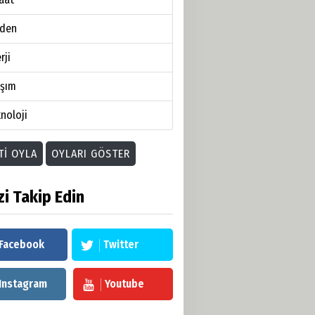
den
rji
aşım
noloji
TI OYLA
OYLARI GÖSTER
zi Takip Edin
Facebook
Twitter
Instagram
Youtube