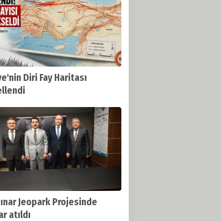
e'nin Diri Fay Haritası
llendi
ınar Jeopark Projesinde
r atıldı