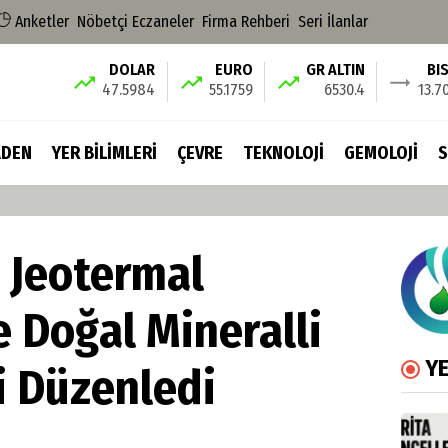
Anketler
Nöbetçi Eczaneler
Firma Rehberi
Seri İlanlar
DOLAR
EURO
GR ALTIN
BI
47.5984
55.1759
6530.4
13.7
DEN
YER BİLİMLERİ
ÇEVRE
TEKNOLOJİ
GEMOLOJİ
S
 Jeotermal
 Doğal Mineralli
YE
i Düzenledi