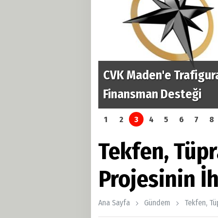
CVK Maden'e Trafigura
rama hamlesi
Finansman Desteği
1
2
3
4
5
6
7
8
Tekfen, Tüpr
Projesinin İ
Ana Sayfa
Gündem
Tekfen, Tü