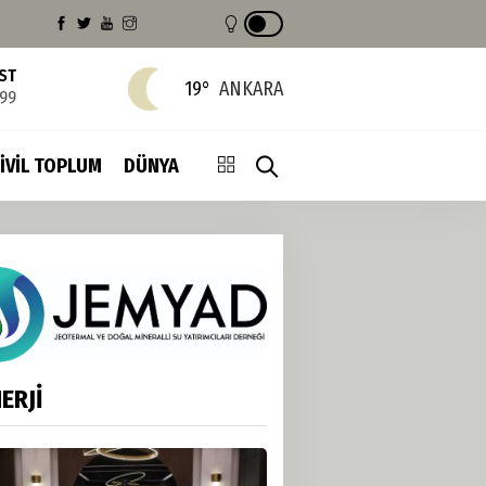
IST
19°
ANKARA
799
İVİL TOPLUM
DÜNYA
ERJİ