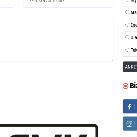
Ma
Ene
Ul
Tek
ANKE
Bi