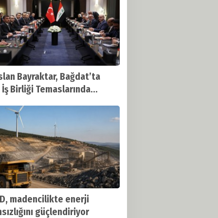
slan Bayraktar, Bağdat’ta
 İş Birliği Temaslarında
ndu
, madencilikte enerji
sızlığını güçlendiriyor