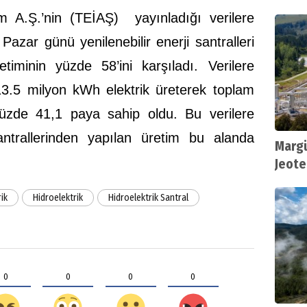
tim A.Ş.’nin (TEİAŞ) yayınladığı verilere
azar günü yenilenebilir enerji santralleri
etiminin yüzde 58’ini karşıladı. Verilere
313.5 milyon kWh elektrik üreterek toplam
yüzde 41,1 paya sahip oldu. Bu verilere
antrallerinden yapılan üretim bu alanda
Margü
Jeote
rik
Hidroelektrik
Hidroelektrik Santral
0
0
0
0