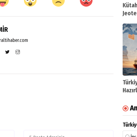
Kütah
Jeote
MİR
altihaber.com
Türki
Hazır
Sonda
An
Türkiy
İnş