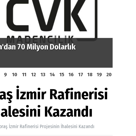
'dan 70 Milyon Dolarlık
TPAO'd
Petro
9
10
11
12
13
14
15
16
17
18
19
20
aş İzmir Rafinerisi
halesini Kazandı
praş İzmir Rafinerisi Projesinin İhalesini Kazandı