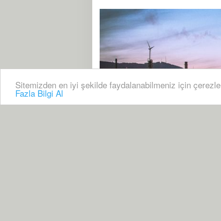
Sitemizden en iyi şekilde faydalanabilmeniz için çerezle
Fazla Bilgi Al
26 Nisan, 2022, Salı 07:23
6526