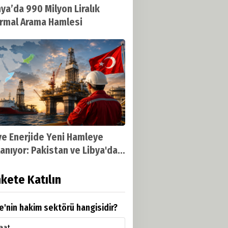
ya’da 990 Milyon Liralık
rmal Arama Hamlesi
ye Enerjide Yeni Hamleye
lanıyor: Pakistan ve Libya'da
j Dönemi Başlıyor
kete Katılın
e'nin hakim sektörü hangisidir?
aat