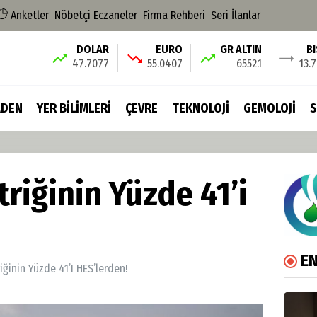
Anketler
Nöbetçi Eczaneler
Firma Rehberi
Seri İlanlar
DOLAR
EURO
GR ALTIN
B
47.7077
55.0407
6552.1
13.
DEN
YER BİLİMLERİ
ÇEVRE
TEKNOLOJİ
GEMOLOJİ
S
triğinin Yüzde 41’i
EN
iğinin Yüzde 41’i HES’lerden!