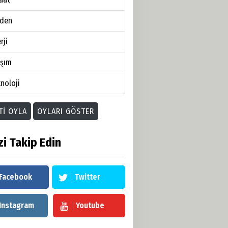
den
rji
aşım
noloji
TI OYLA
OYLARI GÖSTER
zi Takip Edin
Facebook
Twitter
Instagram
Youtube