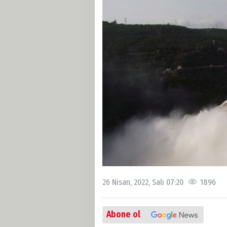
26 Nisan, 2022, Salı 07:20
1896
Abone ol