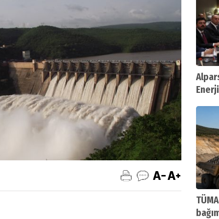
Alpar
Enerji
Bulu
TÜMAD
bağım