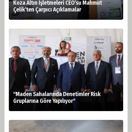
Koza Altın İşletmeleri CEO’su Mahmut
Çelik’ten Çarpıcı Açıklamalar
"Maden Sahalarında Denetimler Risk
Gruplarına Göre Yapılıyor"