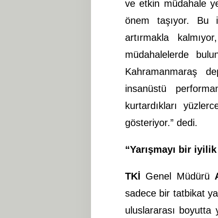
ve etkin müdahale yet
önem taşıyor. Bu iş
artırmakla kalmıyo
müdahalelerde bulu
Kahramanmaraş depr
insanüstü performan
kurtardıkları yüzler
gösteriyor.” dedi.
“Yarışmayı bir iyili
TKİ
Genel Müdürü
sadece bir tatbikat y
uluslararası boyutt