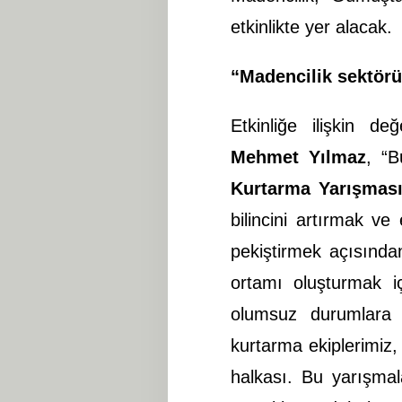
etkinlikte yer alacak.
“Madencilik sektör
Etkinliğe ilişkin d
Mehmet Yılmaz
, “B
Kurtarma Yarışmas
bilincini artırmak v
pekiştirmek açısında
ortamı oluşturmak i
olumsuz durumlara 
kurtarma ekiplerimiz,
halkası. Bu yarışmala