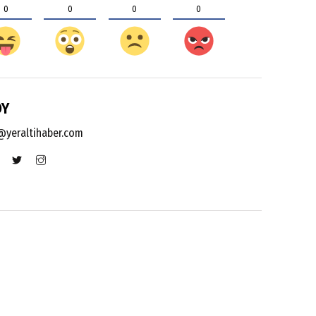
0
0
0
0
OY
yeraltihaber.com