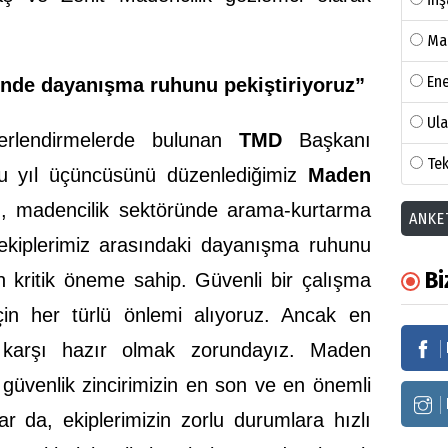
Ma
Ene
ünde dayanışma ruhunu pekiştiriyoruz”
Ul
eğerlendirmelerde bulunan
TMD
Başkanı
Tek
u yıl üçüncüsünü düzenlediğimiz
Maden
ı
, madencilik sektöründe arama-kurtarma
ANKE
e ekiplerimiz arasındaki dayanışma ruhunu
Bi
n kritik öneme sahip. Güvenli bir çalışma
çin her türlü önlemi alıyoruz. Ancak en
karşı hazır olmak zorundayız. Maden
 güvenlik zincirimizin en son ve en önemli
r da, ekiplerimizin zorlu durumlara hızlı