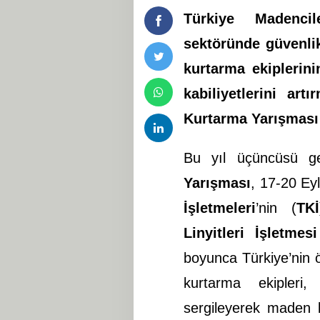
Türkiye Madenci
sektöründe güvenli
kurtarma ekiplerin
kabiliyetlerini ar
Kurtarma Yarışması 
Bu yıl üçüncüsü ge
Yarışması
, 17-20 Eyl
İşletmeleri
’nin (
TKİ
Linyitleri İşletmesi
boyunca Türkiye’nin ö
kurtarma ekipleri, 
sergileyerek maden ka