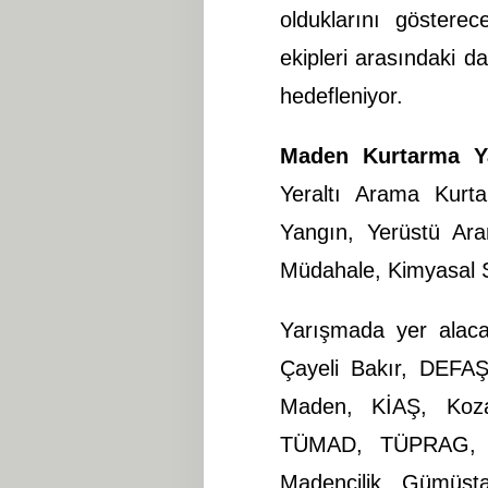
olduklarını gösterec
ekipleri arasındaki da
hedefleniyor.
Maden Kurtarma Y
Yeraltı Arama Kurta
Yangın, Yerüstü Ar
Müdahale, Kimyasal 
Yarışmada yer alacak
Çayeli Bakır, DEFAŞ
Maden, KİAŞ, Koza
TÜMAD, TÜPRAG, T
Madencilik, Gümüşta