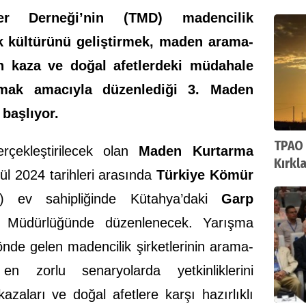
Ortak
ler Derneği’nin (TMD) madencilik
k kültürünü geliştirmek, maden arama-
in kaza ve doğal afetlerdeki müdahale
tırmak amacıyla düzenlediği 3. Maden
başlıyor.
TPAO 
rçekleştirilecek olan
Maden Kurtarma
Kırkl
ül 2024 tarihleri arasında
Türkiye Kömür
ruhsa
) ev sahipliğinde Kütahya’daki
Garp
Müdürlüğünde düzenlenecek. Yarışma
nde gelen madencilik şirketlerinin arama-
en zorlu senaryolarda yetkinliklerini
zaları ve doğal afetlere karşı hazırlıklı