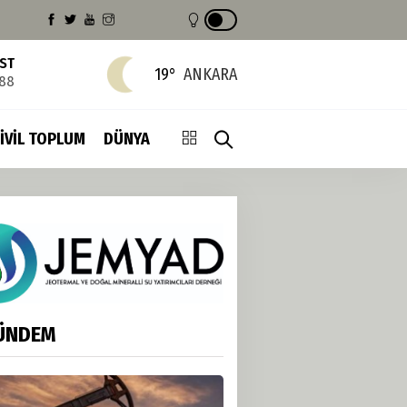
IST
19°
ANKARA
688
İVİL TOPLUM
DÜNYA
ÜNDEM