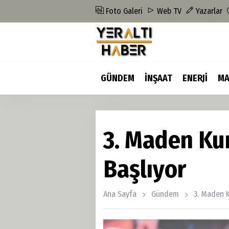
Foto Galeri
Web TV
Yazarlar
GÜNDEM
İNŞAAT
ENERJİ
MA
3. Maden Ku
Başlıyor
Ana Sayfa
Gündem
3. Maden K