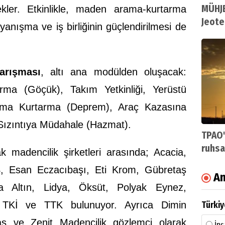
MÜHJE
ekler. Etkinlikle, maden arama-kurtarma
Jeote
yanışma ve iş birliğinin güçlendirilmesi de
arışması
, altı ana modülden oluşacak:
rma (Göçük), Takım Yetkinliği, Yerüstü
ama Kurtarma (Deprem), Araç Kazasına
Sızıntıya Müdahale (Hazmat).
TPAO'
ruhsa
 madencilik şirketleri arasında; Acacia,
, Esan Eczacıbaşı, Eti Krom, Gübretaş
An
 Altın, Lidya, Öksüt, Polyak Eynez,
Kİ ve TTK bulunuyor. Ayrıca Dimin
Türkiy
ş ve Zenit Madencilik gözlemci olarak
İnş