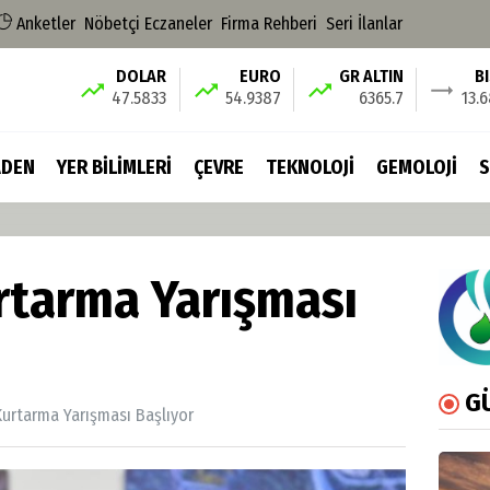
Anketler
Nöbetçi Eczaneler
Firma Rehberi
Seri İlanlar
DOLAR
EURO
GR ALTIN
B
47.5833
54.9387
6365.7
13.
DEN
YER BİLİMLERİ
ÇEVRE
TEKNOLOJİ
GEMOLOJİ
S
rtarma Yarışması
G
urtarma Yarışması Başlıyor