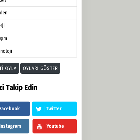
den
rji
aşım
noloji
TI OYLA
OYLARI GÖSTER
zi Takip Edin
Facebook
Twitter
Instagram
Youtube