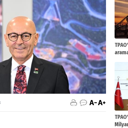
TPAO'
arama
3
TPAO'
Milya