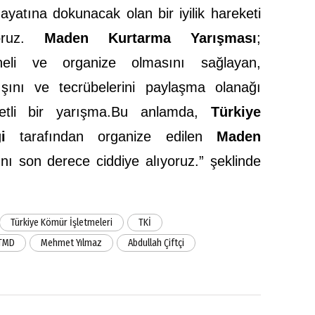
ayatına dokunacak olan bir iyilik hareketi
ruz.
Maden Kurtarma Yarışması
;
dineli ve organize olmasını sağlayan,
kışını ve tecrübelerini paylaşma olanağı
tli bir yarışma.
Bu anlamda,
Türkiye
i
tarafından organize edilen
Maden
ı
nı son derece ciddiye alıyoruz.” şeklinde
Türkiye Kömür İşletmeleri
TKİ
TMD
Mehmet Yılmaz
Abdullah Çiftçi