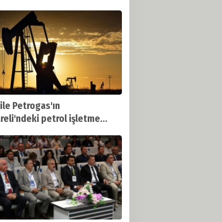
 Oldu
ile Petrogas'ın
areli'ndeki petrol işletme
tının süresi uzatıldı