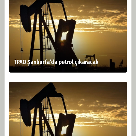
TPAO Şanlıurfa’da petrol çıkaracak