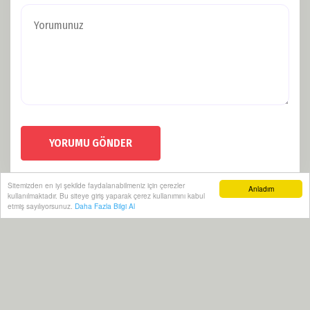
YORUMU GÖNDER
Sitemizden en iyi şekilde faydalanabilmeniz için çerezler
Anladım
kullanılmaktadır. Bu siteye giriş yaparak çerez kullanımını kabul
etmiş sayılıyorsunuz.
Daha Fazla Bilgi Al
Künye
Politikalar
RSS
Sitemap
Sitene Ekle
Arşiv
İletişim