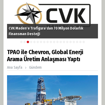
CVK Maden'e Trafigura'dan 70 Milyon Dolarlık
TPA
i
Finansman Desteği
Pet
TPAO ile Chevron, Global Enerji
Arama Üretim Anlaşması Yaptı
Ana Sayfa
Gündem