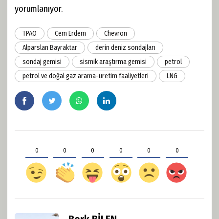
yorumlanıyor.
TPAO
Cem Erdem
Chevron
Alparslan Bayraktar
derin deniz sondajları
sondaj gemisi
sismik araştırma gemisi
petrol
petrol ve doğal gaz arama-üretim faaliyetleri
LNG
0
0
0
0
0
0