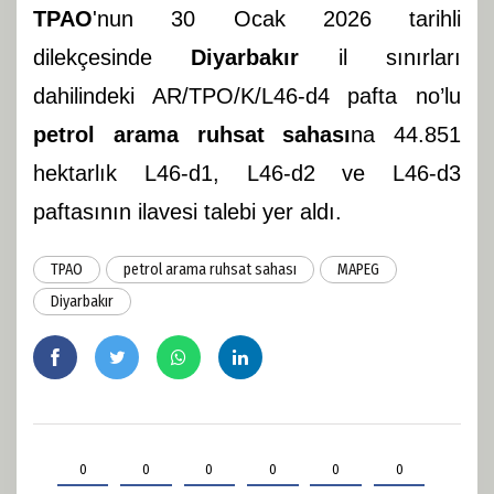
TPAO
'nun 30 Ocak 2026 tarihli
dilekçesinde
Diyarbakır
il sınırları
dahilindeki AR/TPO/K/L46-d4 pafta no’lu
petrol arama ruhsat sahası
na 44.851
hektarlık L46-d1, L46-d2 ve L46-d3
paftasının ilavesi talebi yer aldı.
TPAO
petrol arama ruhsat sahası
MAPEG
Diyarbakır
0
0
0
0
0
0