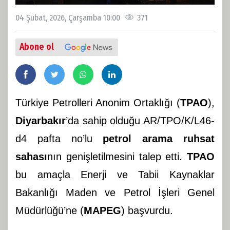
04 Şubat, 2026, Çarşamba 10:00
371
Abone ol
Türkiye Petrolleri Anonim Ortaklığı (
TPAO
),
Diyarbakır
’da sahip olduğu AR/TPO/K/L46-
d4 pafta no’lu
petrol arama ruhsat
sahası
nın genişletilmesini talep etti.
TPAO
bu amaçla Enerji ve Tabii Kaynaklar
Bakanlığı Maden ve Petrol İşleri Genel
Müdürlüğü’ne (
MAPEG
) başvurdu.