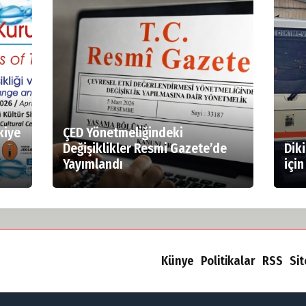
kiye
ÇED Yönetmeliğindeki
Değişiklikler Resmi Gazete’de
Dik
Yayımlandı
için
Künye
Politikalar
RSS
Si