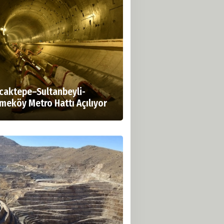
caktepe–Sultanbeyli-
meköy Metro Hattı Açılıyor