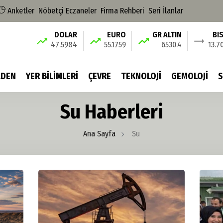
Anketler
Nöbetçi Eczaneler
Firma Rehberi
Seri İlanlar
DOLAR
EURO
GR ALTIN
BI
47.5984
55.1759
6530.4
13.7
DEN
YER BİLİMLERİ
ÇEVRE
TEKNOLOJİ
GEMOLOJİ
S
Su Haberleri
Ana Sayfa
Su