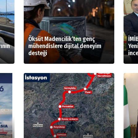
Öksüt Madencilik’ten genç
İMİ
ının
mühendislere dijital deneyim
Yeni
desteği
inc