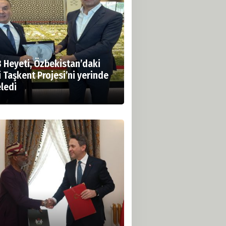
B Heyeti, Özbekistan’daki
 Taşkent Projesi’ni yerinde
eledi