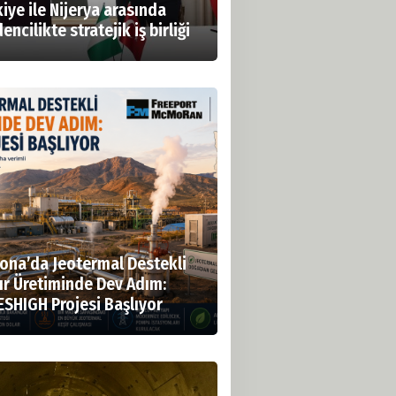
iye ile Nijerya arasında
ncilikte stratejik iş birliği
zona’da Jeotermal Destekli
ır Üretiminde Dev Adım:
ESHIGH Projesi Başlıyor