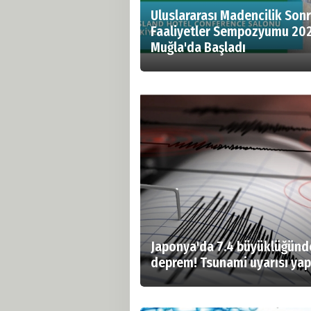
Uluslararası Madencilik Sonr
Faaliyetler Sempozyumu 202
Muğla'da Başladı
Japonya'da 7.4 büyüklüğünd
deprem! Tsunami uyarısı yap