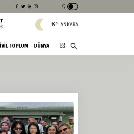
ST
19°
ANKARA
03
İVİL TOPLUM
DÜNYA