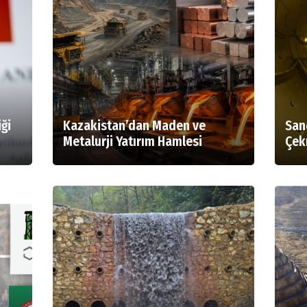
ği
Kazakistan’dan Maden ve
San
Metalurji Yatırım Hamlesi
Çek