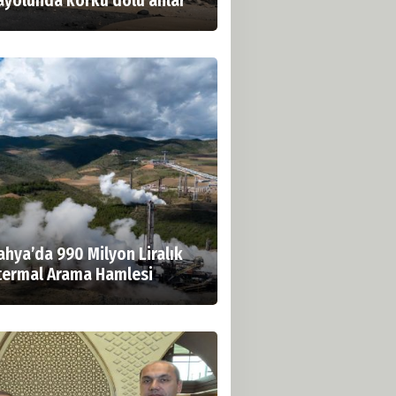
ayolunda korku dolu anlar
ahya’da 990 Milyon Liralık
termal Arama Hamlesi