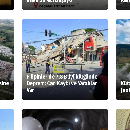
İhale Süreci Başlıyor
Kar
Filipinler'de 7,8 Büyüklüğünde
sine
Deprem: Can Kaybı ve Yaralılar
Küt
Var
Jeo