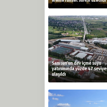
arama ruhsat süresi uzatıldı
Samsun’un dev içme suyu
yatırımında yüzde 47 seviye
ulaşıldı