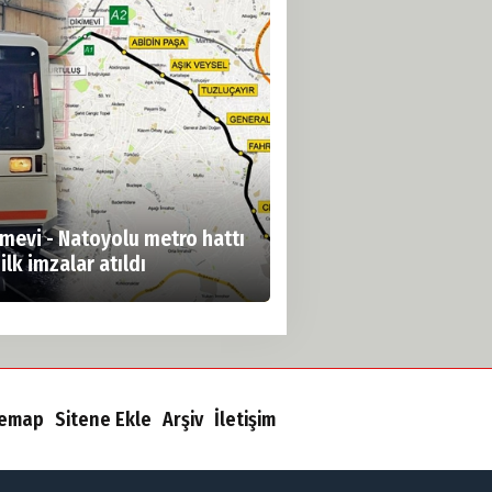
imevi - Natoyolu metro hattı
 ilk imzalar atıldı
temap
Sitene Ekle
Arşiv
İletişim