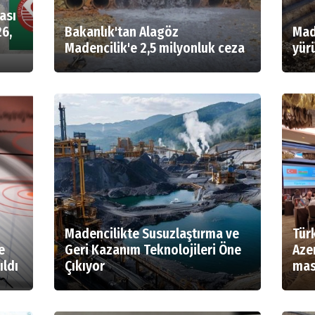
ası
6,
Bakanlık'tan Alagöz
Mad
Madencilik'e 2,5 milyonluk ceza
yürü
Madencilikte Susuzlaştırma ve
Tür
e
Geri Kazanım Teknolojileri Öne
Aze
ıldı
Çıkıyor
mas