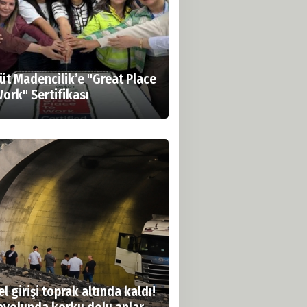
üt Madencilik’e "Great Place
Work" Sertifikası
l girişi toprak altında kaldı!