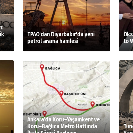
ı:
ik
TPAO'dan Diyarbakır'da yeni
Öks
petrol arama hamlesi
to 
Ankara’da Koru–Yaşamkent ve
Koru–Bağlıca Metro Hattında
Tüne