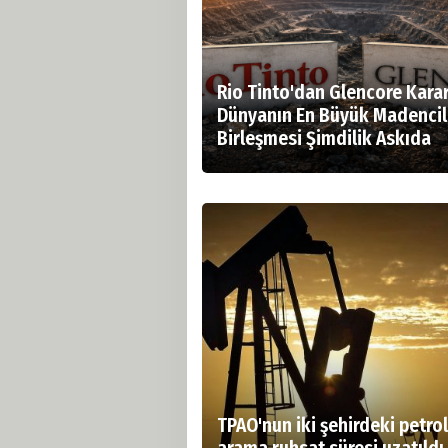
Rio Tinto'dan Glencore Karar
Dünyanın En Büyük Madencil
Birleşmesi Şimdilik Askıda
TPAO'nun iki şehirdeki petrol