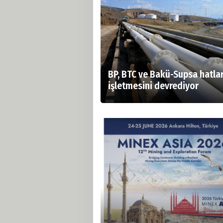
BP, BTC ve Bakü-Supsa hatlar
işletmesini devrediyor