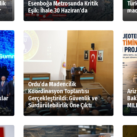
lik
Esenboğa Metrosunda Kritik
Türk
r
Eşik: İhale 30 Haziran’da
made
Ordu’da Madencilik
Koordinasyon Toplantısı
Ari
klar
Gerçekleştirildi: Güvenlik ve
Bak
Sürdürülebilirlik Öne Çıktı
MIL