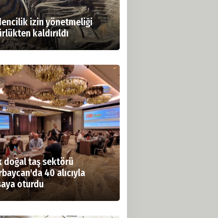
encilik izin yönetmeliği
rlükten kaldırıldı
k doğal taş sektörü
rbaycan'da 40 alıcıyla
aya oturdu