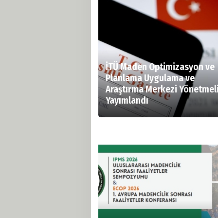
İTÜ Maden Optimizasyon ve
Planlama Uygulama ve
Araştırma Merkezi Yönetmeli
Yayımlandı