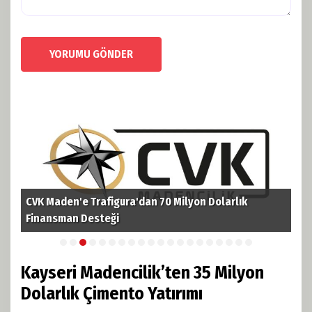
YORUMU GÖNDER
CVK Maden'e Trafigura'dan 70 Milyon Dolarlık
TPA
i
Finansman Desteği
Pet
Kayseri Madencilik’ten 35 Milyon
Dolarlık Çimento Yatırımı