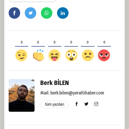
0
0
0
0
0
0
Berk BİLEN
Mail:
berk.bilen@yeraltihaber.com
tüm yazıları