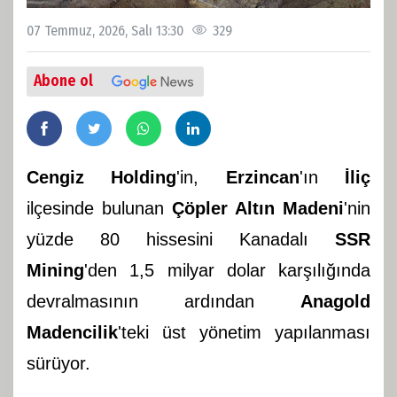
07 Temmuz, 2026, Salı 13:30
329
Abone ol
Cengiz Holding
'in,
Erzincan
'ın
İliç
ilçesinde bulunan
Çöpler Altın Madeni
'nin
yüzde 80 hissesini Kanadalı
SSR
Mining
'den 1,5 milyar dolar karşılığında
devralmasının ardından
Anagold
Madencilik
'teki üst yönetim yapılanması
sürüyor.