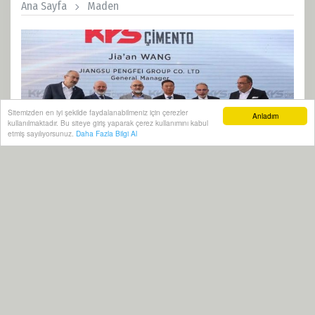
Ana Sayfa
Maden
Sitemizden en iyi şekilde faydalanabilmeniz için çerezler
Anladım
kullanılmaktadır. Bu siteye giriş yaparak çerez kullanımını kabul
etmiş sayılıyorsunuz.
Daha Fazla Bilgi Al
09 Temmuz, 2026, Perşembe 15:30
305
Abone ol