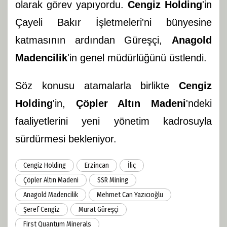
olarak görev yapıyordu.
Cengiz Holding
'in
Çayeli Bakır İşletmeleri'ni bünyesine
katmasının ardından Güreşçi,
Anagold
Madencilik
'in genel müdürlüğünü üstlendi.
Söz konusu atamalarla birlikte
Cengiz
Holding
'in,
Çöpler Altın Madeni
'ndeki
faaliyetlerini yeni yönetim kadrosuyla
sürdürmesi bekleniyor.
Cengiz Holding
Erzincan
İliç
Çöpler Altın Madeni
SSR Mining
Anagold Madencilik
Mehmet Can Yazıcıoğlu
Şeref Cengiz
Murat Güreşçi
First Quantum Minerals