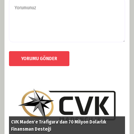
YORUMU GÖNDER
CVK Maden'e Trafigura'dan 70 Milyon Dolarlık
TPA
i
Finansman Desteği
Pet