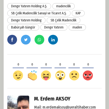
Denge Yatırım Holding A.Ş.
madencilik
SB Çelik Madencilik Sanayi ve Ticaret A.Ş.
KAP
Denge Yatırım Holding
SB Çelik Madencilik
Babürşah Güngör
Denge Yatırım
maden
0
0
0
0
0
0
M. Erdem AKSOY
Mail:
m.erdemaksoy@yeraltihaber.com