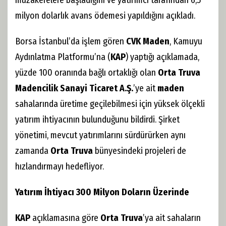
müzakerelere başladığını ve yatırımcı tarafından 6,5
milyon dolarlık avans ödemesi yapıldığını açıkladı.
Borsa İstanbul’da işlem gören
CVK Maden
, Kamuyu
Aydınlatma Platformu’na (
KAP
) yaptığı açıklamada,
yüzde 100 oranında bağlı ortaklığı olan
Orta Truva
Madencilik Sanayi Ticaret A.Ş.
’ye ait
maden
sahalarında üretime geçilebilmesi için yüksek ölçekli
yatırım ihtiyacının bulunduğunu bildirdi. Şirket
yönetimi, mevcut yatırımlarını sürdürürken aynı
zamanda
Orta Truva
bünyesindeki projeleri de
hızlandırmayı hedefliyor.
Yatırım İhtiyacı 300 Milyon Doların Üzerinde
KAP
açıklamasına göre
Orta Truva
’ya ait sahaların