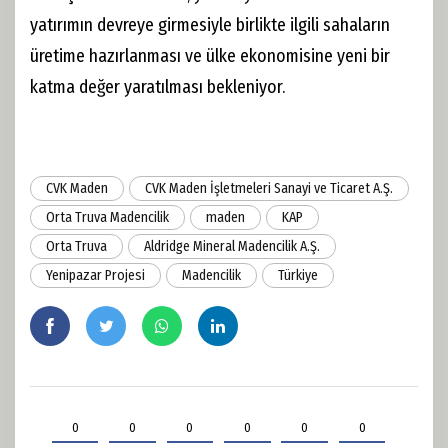
yatırımın devreye girmesiyle birlikte ilgili sahaların
üretime hazırlanması ve ülke ekonomisine yeni bir
katma değer yaratılması bekleniyor.
CVK Maden
CVK Maden İşletmeleri Sanayi ve Ticaret A.Ş.
Orta Truva Madencilik
maden
KAP
Orta Truva
Aldridge Mineral Madencilik A.Ş.
Yenipazar Projesi
Madencilik
Türkiye
0
0
0
0
0
0