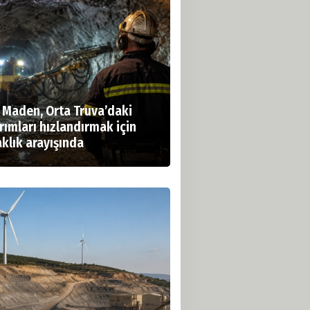
 Maden, Orta Truva’daki
rımları hızlandırmak için
klık arayışında