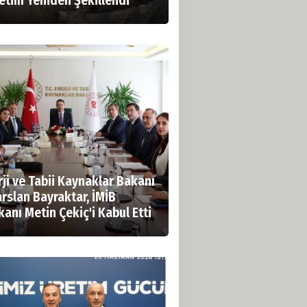
etim Yeniden Şekillendi
ji ve Tabii Kaynaklar Bakanı
rslan Bayraktar, İMİB
anı Metin Çekiç'i Kabul Etti