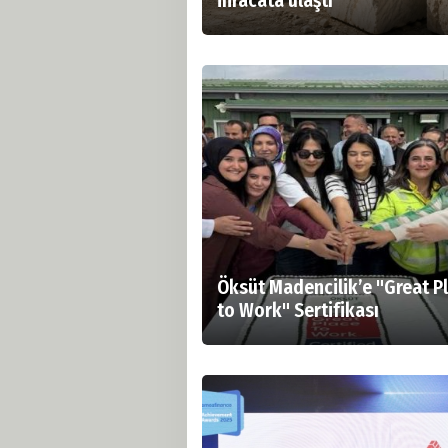
ihracata ulaştı
Öksüt Madencilik’e "Great P
to Work" Sertifikası