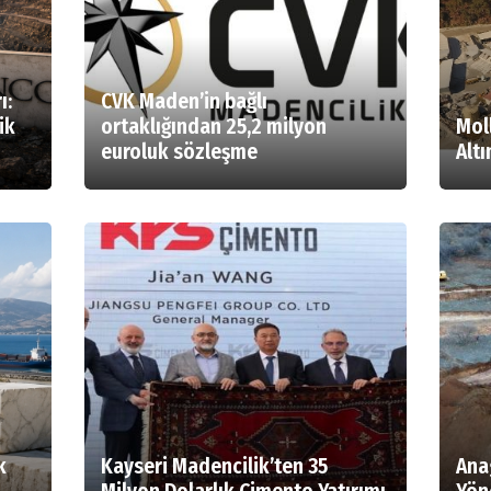
ı:
CVK Maden’in bağlı
ik
ortaklığından 25,2 milyon
Mol
euroluk sözleşme
Alt
k
Kayseri Madencilik’ten 35
Ana