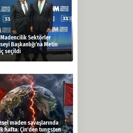
 Madencilik Sektörler
seyi Başkanlığı’na Metin
ç seçildi
esel maden savaşlarında
ak hafta: Çin'den tungsten