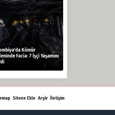
ombiya'da Kömür
eninde Facia: 7 İşçi Yaşamını
rdi
temap
Sitene Ekle
Arşiv
İletişim