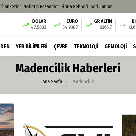
Anketler
Nöbetçi Eczaneler
Firma Rehberi
Seri İlanlar
DOLAR
EURO
GR ALTIN
B
47.5833
54.9387
6365.7
13.
DEN
YER BİLİMLERİ
ÇEVRE
TEKNOLOJİ
GEMOLOJİ
S
Madencilik Haberleri
Ana Sayfa
Madencilik