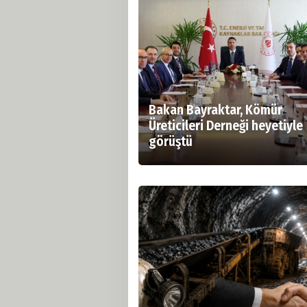
Bakan Bayraktar, Kömür
Üreticileri Derneği heyetiyle
görüştü