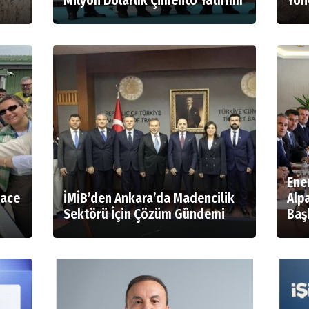
Milyon Dolarlık Çimento Yatırımı
Yön
Ener
lace
İMİB’den Ankara’da Madencilik
Alpa
Sektörü İçin Çözüm Gündemi
Başk