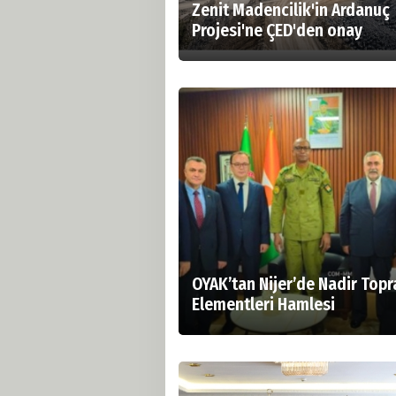
Zenit Madencilik'in Ardanuç
Projesi'ne ÇED'den onay
OYAK’tan Nijer’de Nadir Topr
Elementleri Hamlesi