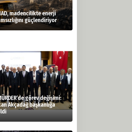
AD, madencilikte enerji
msızlığını güçlendiriyor
ÜRDER’de görev değişimi:
kan Akçadağ başkanlığa
ldi