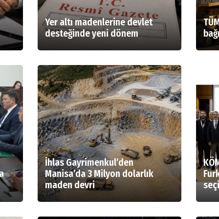
Yer altı madenlerine devlet
TÜM
desteğinde yeni dönem
bağı
İhlas Gayrimenkul’den
KÖM
a
Manisa’da 3 Milyon dolarlık
Fur
maden devri
seçi