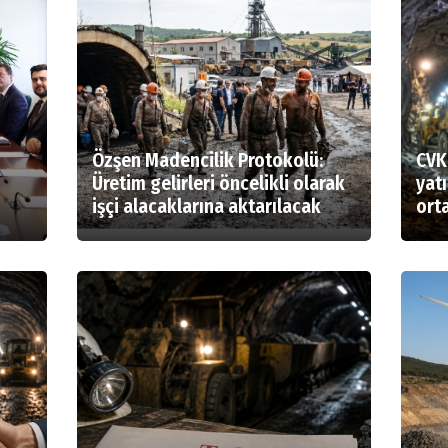
Özşen Madencilik Protokolü:
CVK
Üretim gelirleri öncelikli olarak
yatı
işçi alacaklarına aktarılacak
orta