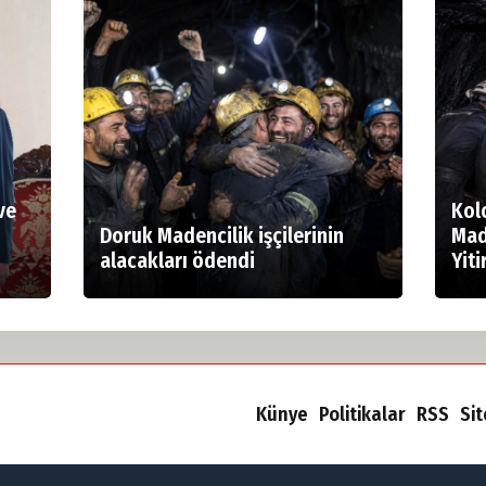
ve
Kol
Doruk Madencilik işçilerinin
Mad
alacakları ödendi
Yiti
Künye
Politikalar
RSS
Si