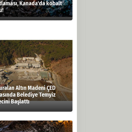
ıtlaması, Kanada'da kobalt
u!
uralan Altın Madeni ÇED
asında Belediye Temyiz
cini Başlattı