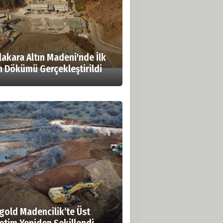
lakara Altın Madeni'nde İlk
ın Dökümü Gerçekleştirildi
gold Madencilik’te Üst