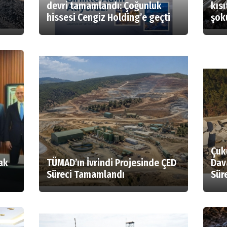
devri tamamlandı: Çoğunluk
kıs
hissesi Cengiz Holding’e geçti
şok
Çuk
ak
TÜMAD’ın İvrindi Projesinde ÇED
Dav
Süreci Tamamlandı
Süre