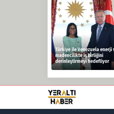
Türkiye ile Venezuela enerji 
madencilikte iş birliğini
derinleştirmeyi hedefliyor