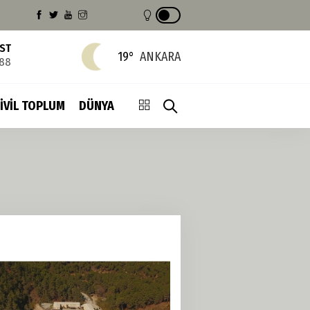
IST
19°
ANKARA
688
İVİL TOPLUM
DÜNYA