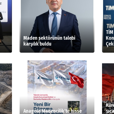
TİM
Maden sektörünün talebi
Kon
karşılık buldu
Çeki
Kür
Anagold Madencilik’te hisse
sıc