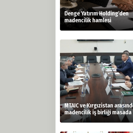
Denge Yatırım Holding’den
madencilik hamlesi
MTAIC ve Kırgızistan arasınd
madencilik iş birliği masada