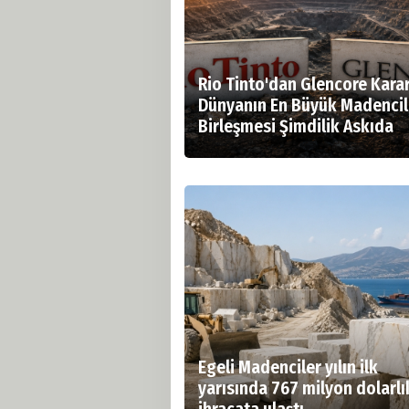
Rio Tinto'dan Glencore Karar
Dünyanın En Büyük Madencil
Birleşmesi Şimdilik Askıda
Egeli Madenciler yılın ilk
yarısında 767 milyon dolarlı