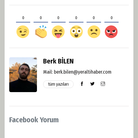
0
0
0
0
0
0
Berk BİLEN
Mail:
berk.bilen@yeraltihaber.com
tüm yazıları
Facebook Yorum