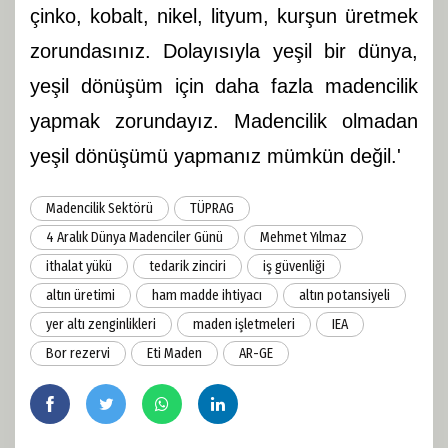
çinko, kobalt, nikel, lityum, kurşun üretmek
zorundasınız. Dolayısıyla yeşil bir dünya,
yeşil dönüşüm için daha fazla madencilik
yapmak zorundayız. Madencilik olmadan
yeşil dönüşümü yapmanız mümkün değil.'
Madencilik Sektörü
TÜPRAG
4 Aralık Dünya Madenciler Günü
Mehmet Yılmaz
ithalat yükü
tedarik zinciri
iş güvenliği
altın üretimi
ham madde ihtiyacı
altın potansiyeli
yer altı zenginlikleri
maden işletmeleri
IEA
Bor rezervi
Eti Maden
AR-GE