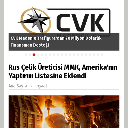
TPAO'dan Kerkük'te Tarihi Hamle! 3 Milyar Varillik Dev
TPA
Petrol Rezervine Ortak Oldu
ruh
Rus Çelik Üreticisi MMK, Amerika'nın
Yaptırım Listesine Eklendi
Ana Sayfa
Inşaat