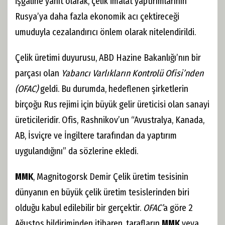
işgaline yanıt olarak, çelik imalat yaptırımlarının
Rusya’ya daha fazla ekonomik acı çektireceği
umuduyla cezalandırıcı önlem olarak nitelendirildi.
Çelik üretimi duyurusu, ABD Hazine Bakanlığı’nın bir
parçası olan
Yabancı Varlıkların Kontrolü Ofisi’nden
(OFAC)
geldi. Bu durumda, hedeflenen şirketlerin
birçoğu Rus rejimi için büyük gelir üreticisi olan sanayi
üreticileridir. Ofis, Rashnikov’un “Avustralya, Kanada,
AB, İsviçre ve İngiltere tarafından da yaptırım
uygulandığını” da sözlerine ekledi.
MMK
, Magnitogorsk Demir Çelik üretim tesisinin
dünyanın en büyük çelik üretim tesislerinden biri
olduğu kabul edilebilir bir gerçektir.
OFAC’
a göre 2
Ağustos bildiriminden itibaren, tarafların
MMK
veya