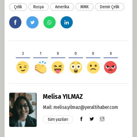
Çelik
Rusya
Amerika
MMK
Demir Çelik
3
1
0
0
0
0
Melisa YILMAZ
Mail: melisa.yilmaz@yeraltihaber.com
tüm yazıları