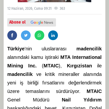
12 Haziran, 2026, Cuma 09:31
363
Abone ol
Türkiye
'nin uluslararası
madencilik
alanındaki kamu iştiraki
MTA International
Mining Inc.
(
MTAIC
),
Kırgızistan
ile
madencilik
ve kritik mineraller alanında
yeni iş birliği fırsatlarını değerlendirmek
üzere temaslarını sürdürüyor.
MTAIC
Genel Müdürü
Nail Yıldırım
başkanlığındaki heyet, Kırgızistan Doğal