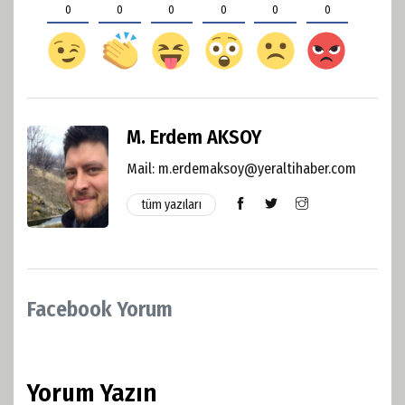
0
0
0
0
0
0
M. Erdem AKSOY
Mail:
m.erdemaksoy@yeraltihaber.com
tüm yazıları
Facebook Yorum
Yorum Yazın