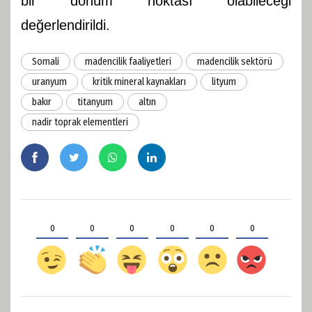
bir dönüm noktası olabileceği
değerlendirildi.
Somali
madencilik faaliyetleri
madencilik sektörü
uranyum
kritik mineral kaynakları
lityum
bakır
titanyum
altın
nadir toprak elementleri
0
0
0
0
0
0