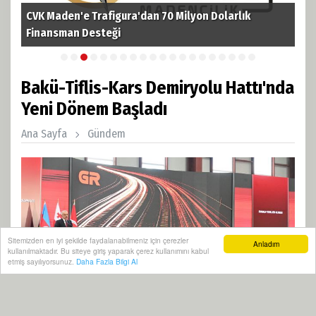
CVK Maden'e Trafigura'dan 70 Milyon Dolarlık
TPA
i
Finansman Desteği
Pet
Bakü-Tiflis-Kars Demiryolu Hattı'nda
Yeni Dönem Başladı
Ana Sayfa
Gündem
Sitemizden en iyi şekilde faydalanabilmeniz için çerezler
Anladım
kullanılmaktadır. Bu siteye giriş yaparak çerez kullanımını kabul
etmiş sayılıyorsunuz.
Daha Fazla Bilgi Al