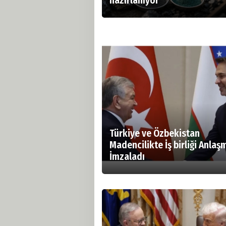
hazırlanıyor
Türkiye ve Özbekistan
Madencilikte İş birliği Anlaş
İmzaladı