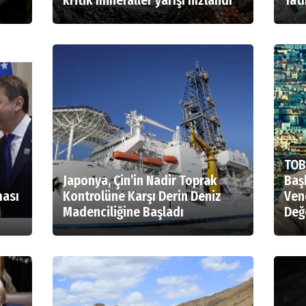
kritik mineraller yarışı hızlandı
Yatı
TOB
Japonya, Çin’in Nadir Toprak
Başk
ması
Kontrolüne Karşı Derin Deniz
Ven
Madenciliğine Başladı
Değ