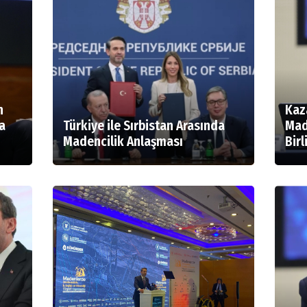
n
Kaza
a
Türkiye ile Sırbistan Arasında
Mad
Madencilik Anlaşması
Birl