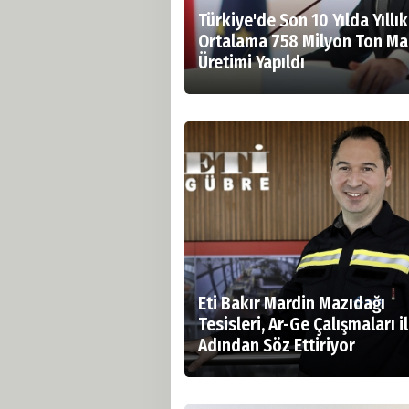
Türkiye'de Son 10 Yılda Yıllık
Ortalama 758 Milyon Ton M
Üretimi Yapıldı
Eti Bakır Mardin Mazıdağı
Tesisleri, Ar-Ge Çalışmaları i
Adından Söz Ettiriyor