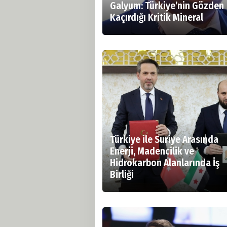
Galyum: Türkiye’nin Gözden
Kaçırdığı Kritik Mineral
Türkiye ile Suriye Arasında
Enerji, Madencilik ve
Hidrokarbon Alanlarında İş
Birliği