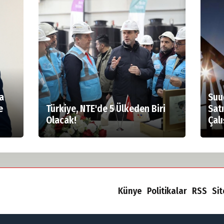
a
Suu
e
Türkiye, NTE'de 5 Ülkeden Biri
Sat
Olacak!
Çal
Künye
Politikalar
RSS
Si