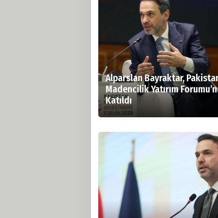
Alparslan Bayraktar, Pakista
Madencilik Yatırım Forumu’n
Katıldı