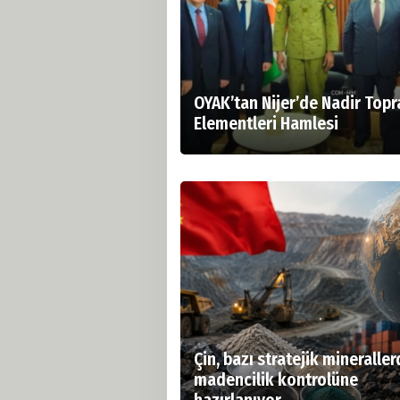
OYAK’tan Nijer’de Nadir Topr
Elementleri Hamlesi
Çin, bazı stratejik mineralle
madencilik kontrolüne