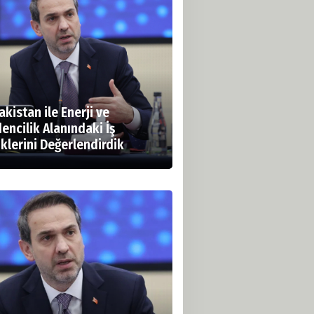
kistan ile Enerji ve
encilik Alanındaki İş
iklerini Değerlendirdik