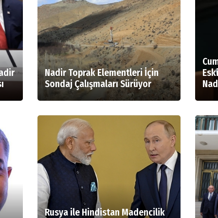
Cum
adir
Nadir Toprak Elementleri İçin
Esk
ı
Sondaj Çalışmaları Sürüyor
Nad
Rusya ile Hindistan Madencilik