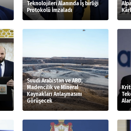
Teknolojileri Alanında İş birliği
Alp
Protokolü İmzaladı
Kârl
Suudi Arabistan ve ABD,
Madencilik ve Mineral
Krit
Kaynakları Anlaşmasını
Tek
Görüşecek
Ala