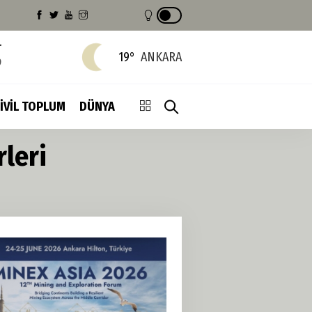
T
19°
ANKARA
9
İVİL TOPLUM
DÜNYA
leri