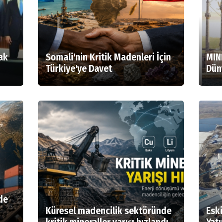
ak
Somali'nin Kritik Madenleri İçin
MIN
Türkiye'ye Davet
Dün
rde
Küresel madencilik sektöründe
Esk