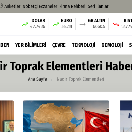
Anketler
Nöbetçi Eczaneler
Firma Rehberi
Seri İlanlar
DOLAR
EURO
GR ALTIN
BIS
47.7436
55.251
6660.5
13.77
DEN
YER BİLİMLERİ
ÇEVRE
TEKNOLOJİ
GEMOLOJİ
S
ir Toprak Elementleri Haber
Ana Sayfa
Nadir Toprak Elementleri