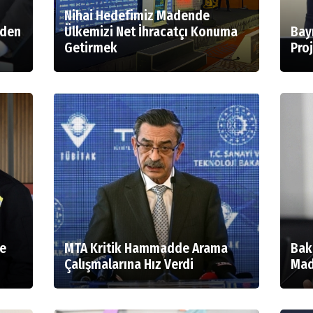
Nihai Hedefimiz Madende
aden
Ülkemizi Net İhracatçı Konuma
Bayr
Getirmek
Pro
le
MTA Kritik Hammadde Arama
Bak
Çalışmalarına Hız Verdi
Mad