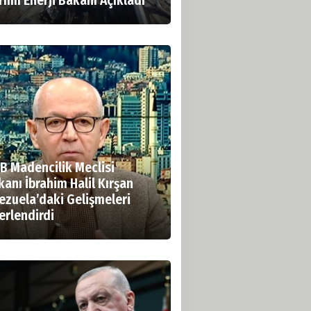
rımı Enerji Bakanı Açıkladı
B Madencilik Meclisi
anı İbrahim Halil Kırşan
ezuela’daki Gelişmeleri
erlendirdi