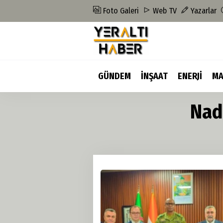
Foto Galeri
Web TV
Yazarlar
GÜNDEM
İNŞAAT
ENERJİ
MA
Nad