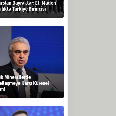
arslan Bayraktar: Eti Maden
ılıkta Türkiye Birincisi
ik Minerallerde
elleşmeye Karşı Küresel
rm!