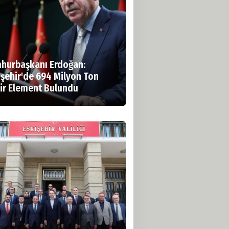
hurbaşkanı Erdoğan:
işehir'de 694 Milyon Ton
ir Element Bulundu