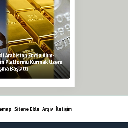
di Arabistan Emtia Alım-
ım Platformu Kurmak Üzere
ışma Başlattı
temap
Sitene Ekle
Arşiv
İletişim