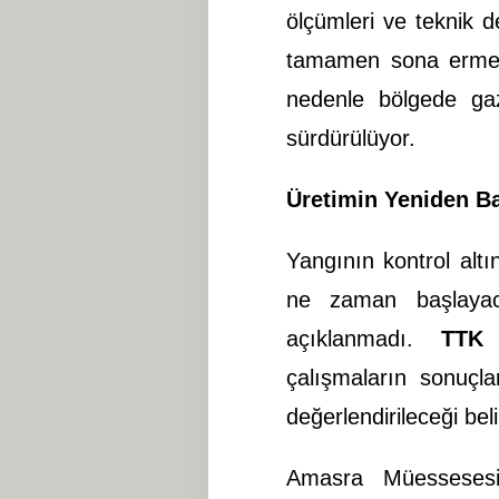
ölçümleri ve teknik 
tamamen sona ermesin
nedenle bölgede gaz
sürdürülüyor.
Üretimin Yeniden Ba
Yangının kontrol alt
ne zaman başlayaca
açıklanmadı.
TTK
v
çalışmaların sonuçl
değerlendirileceği belir
Amasra Müessesesi