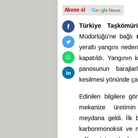
Abone ol
Türkiye Taşkömü
Müdürlüğü'ne bağlı
yeraltı yangını neden
kapatıldı. Yangının ko
panosunun barajlar
kesilmesi yönünde çal
Edinilen bilgilere 
mekanize üretimin 
meydana geldi. İlk b
karbonmonoksit ve m