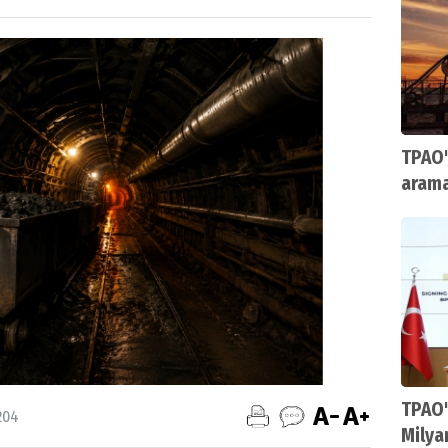
TPAO'
arama
TPAO'
204
Milya