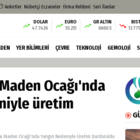
Anketler
Nöbetçi Eczaneler
Firma Rehberi
Seri İlanlar
DOLAR
EURO
GR ALTIN
BIS
47.7436
55.251
6660.5
13.77
DEN
YER BİLİMLERİ
ÇEVRE
TEKNOLOJİ
GEMOLOJİ
S
 Maden Ocağı'nda
niyle üretim
G
a Maden Ocağı'nda Yangın Nedeniyle Üretim Durduruldu