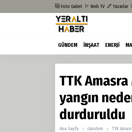
Foto Galeri
Web TV
Yazarlar
GÜNDEM
İNŞAAT
ENERJİ
MA
TTK Amasra
yangın nede
durduruldu
Ana Sayfa
Gündem
TTK Amasr