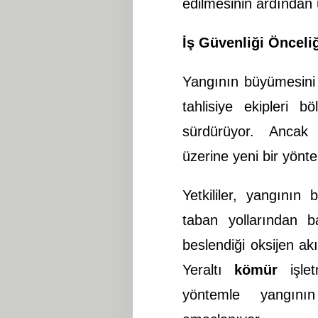
edilmesinin ardından ü
İş Güvenliği Önceli
Yangının büyümesin
tahlisiye ekipleri b
sürdürüyor. Ancak
üzerine yeni bir yönt
Yetkililer, yangını
taban yollarından ba
beslendiği oksijen akı
Yeraltı
kömür
işlet
yöntemle yangını