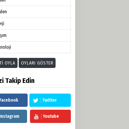
den
rji
aşım
noloji
TI OYLA
OYLARI GÖSTER
zi Takip Edin
Facebook
Twitter
Instagram
Youtube