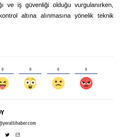
ığı ve iş güvenliği olduğu vurgulanırken,
ntrol altına alınmasına yönelik teknik
0
0
0
0
OY
yeraltihaber.com