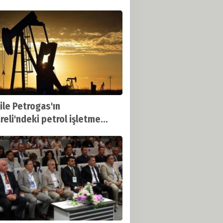
 Oldu
ile Petrogas'ın
areli'ndeki petrol işletme
tının süresi uzatıldı