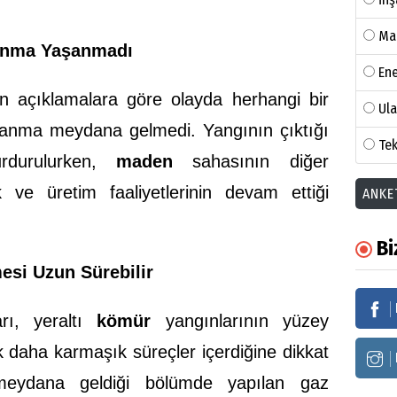
Ma
lanma Yaşanmadı
Ene
n açıklamalara göre olayda herhangi bir
Ul
lanma meydana gelmedi. Yangının çıktığı
Tek
rdurulurken,
maden
sahasının diğer
k ve üretim faaliyetlerinin devam ettiği
ANKE
Bi
esi Uzun Sürebilir
ı, yeraltı
kömür
yangınlarının yüzey
 daha karmaşık süreçler içerdiğine dikkat
meydana geldiği bölümde yapılan gaz