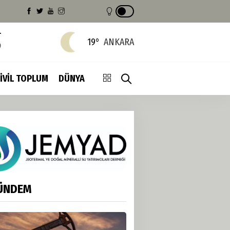
T
19°
ANKARA
9
İVİL TOPLUM
DÜNYA
ÜNDEM