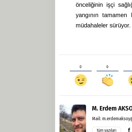
önceliğinin işçi sağl
yangının tamamen ko
müdahaleler sürüyor.
0
0
M. Erdem AKS
Mail:
m.erdemaksoy@
tüm yazıları