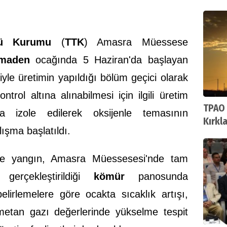
Ortak
rü Kurumu
(
TTK
) Amasra Müessese
maden
ocağında 5 Haziran'da başlayan
iyle üretimin yapıldığı bölüm geçici olarak
ntrol altına alınabilmesi için ilgili üretim
TPAO 
la izole edilerek oksijenle temasının
Kırkl
ışma başlatıldı.
ruhsa
göre yangın, Amasra Müessesesi'nde tam
gerçekleştirildiği
kömür
panosunda
elirlemelere göre ocakta sıcaklık artışı,
etan gazı değerlerinde yükselme tespit