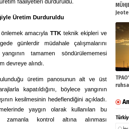
retim faaliyetleri durduruldu.
MÜHJE
Jeote
ğiyle Üretim Durduruldu
i önlemek amacıyla
TTK
teknik ekipleri ve
ölgede günlerdir müdahale çalışmalarını
 yangının tamamen söndürülememesi
em devreye alındı.
TPAO'
n bulunduğu üretim panosunun alt ve üst
ruhsa
rajlarla kapatıldığını, böylece yangının
şının kesilmesinin hedeflendiğini açıkladı.
An
melerinde yaygın olarak kullanılan bu
Türkiy
n zamanla kontrol altına alınması
İnş