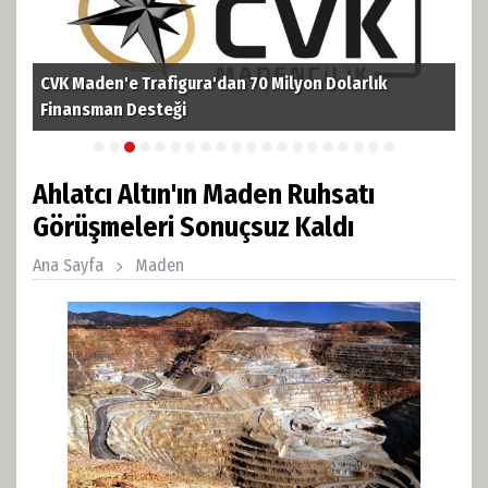
CVK Maden'e Trafigura'dan 70 Milyon Dolarlık
TPA
i
Finansman Desteği
Pet
Ahlatcı Altın'ın Maden Ruhsatı
Görüşmeleri Sonuçsuz Kaldı
Ana Sayfa
Maden