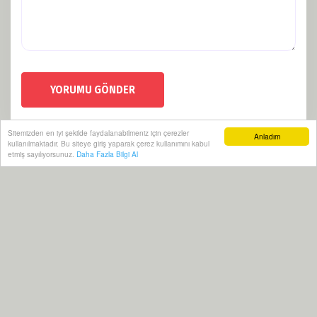
YORUMU GÖNDER
Sitemizden en iyi şekilde faydalanabilmeniz için çerezler
Anladım
kullanılmaktadır. Bu siteye giriş yaparak çerez kullanımını kabul
etmiş sayılıyorsunuz.
Daha Fazla Bilgi Al
Künye
Politikalar
RSS
Sitemap
Sitene Ekle
Arşiv
İletişim
Yeraltı Haber 2021 | Yazılım:
Onemsoft