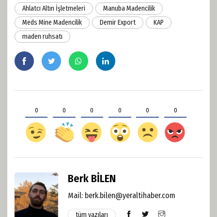
Ahlatcı Altın İşletmeleri
Manuba Madencilik
Meds Mine Madencilik
Demir Export
KAP
maden ruhsatı
0
0
0
0
0
0
Berk BİLEN
Mail: berk.bilen@yeraltihaber.com
tüm yazıları