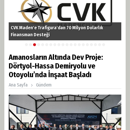
TPAO'dan Kerkük'te Tarihi Hamle! 3 Milyar Varillik Dev
TPA
Petrol Rezervine Ortak Oldu
ruh
Amanosların Altında Dev Proje:
Dörtyol-Hassa Demiryolu ve
Otoyolu’nda İnşaat Başladı
Ana Sayfa
Gündem