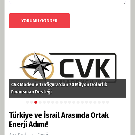
YORUMU GÖNDER
CVK Maden'e Trafigura'dan 70 Milyon Dolarlık
TPA
i
Finansman Desteği
Pet
Türkiye ve İsrail Arasında Ortak
Enerji Adımı!
Ana Sayfa
Enerji