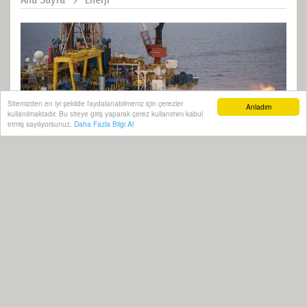
Sitemizden en iyi şekilde faydalanabilmeniz için çerezler
Anladım
kullanılmaktadır. Bu siteye giriş yaparak çerez kullanımını kabul
etmiş sayılıyorsunuz.
Daha Fazla Bilgi Al
11 Mart, 2022, Cuma 07:56
1867
Abone ol
2008'den bu yana İsrail'den Türkiye'ye yapılan üst