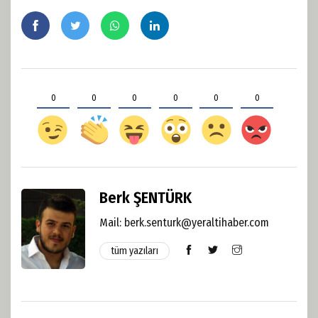
0
0
0
0
0
0
Berk ŞENTÜRK
Mail:
berk.senturk@yeraltihaber.com
tüm yazıları