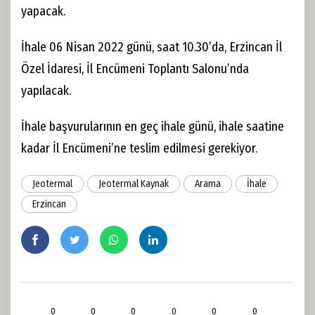
yapacak.
İhale 06 Nisan 2022 günü, saat 10.30’da, Erzincan İl
Özel İdaresi, İl Encümeni Toplantı Salonu’nda
yapılacak.
İhale başvurularının en geç ihale günü, ihale saatine
kadar İl Encümeni’ne teslim edilmesi gerekiyor.
Jeotermal
Jeotermal Kaynak
Arama
İhale
Erzincan
0
0
0
0
0
0