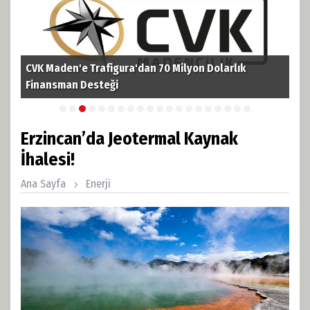
TPAO'dan Kerkük'te Tarihi Hamle! 3 Milyar Varillik Dev
TPA
Petrol Rezervine Ortak Oldu
ruh
Erzincan’da Jeotermal Kaynak
İhalesi!
Ana Sayfa
Enerji