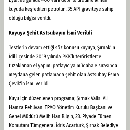
Eylül'de günlük 400 varil debi ile üretime alınan
kuyuda keşfedilen petrolün, 35 API graviteye sahip
olduğu bilgisi verildi.
Kuyuya Şehit Astsubayın İsmi Verildi
Testlerin devam ettiği söz konusu kuyuya, Şırnak'ın
İdil ilçesinde 2019 yılında PKK’lı teröristlerce
tuzaklanan el yapımı patlayıcıya müdahale sırasında
meydana gelen patlamada şehit olan Astsubay Esma
Çevik'in ismi verildi.
Kuyu için düzenlenen programa; Şırnak Valisi Ali
Hamza Pehlivan, TPAO Yönetim Kurulu Başkanı ve
Genel Müdürü Melih Han Bilgin, 23. Piyade Tümen
Komutanı Tümgeneral İdris Acartürk, Şırnak Belediye