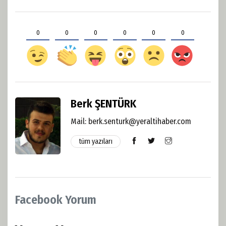
0
0
0
0
0
0
Berk ŞENTÜRK
Mail: berk.senturk@yeraltihaber.com
tüm yazıları
Facebook Yorum