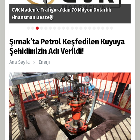
TPAO'dan Kerkük'te Tarihi Hamle! 3 Milyar Varillik Dev
TPA
Petrol Rezervine Ortak Oldu
ruh
Şırnak’ta Petrol Keşfedilen Kuyuya
Şehidimizin Adı Verildi!
Ana Sayfa
Enerji