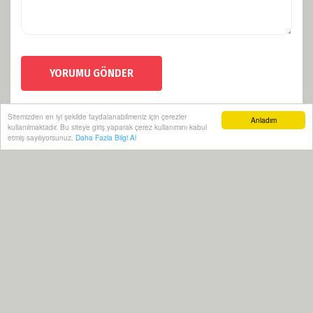
YORUMU GÖNDER
Sitemizden en iyi şekilde faydalanabilmeniz için çerezler
Anladım
kullanılmaktadır. Bu siteye giriş yaparak çerez kullanımını kabul
etmiş sayılıyorsunuz.
Daha Fazla Bilgi Al
Künye
Politikalar
RSS
Sitemap
Sitene Ekle
Arşiv
İletişim
Yeraltı Haber 2021 | Yazılım:
Onemsoft