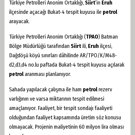
Türkiye Petrolleri Anonim Ortaklığı,
Siirt
’in
Eruh
ilçesinde açacağı Bukat-4 tespit kuyusu ile
petrol
arayacak.
Türkiye Petrolleri Anonim Ortaklığı (
TPAO
) Batman
Bölge Müdürlüğü tarafından
Siirt
ili,
Eruh
ilçesi,
Dağdöşü köyü sınırları dâhilinde AR/TPO/K/M48-
d2,d3,d4 no.lu paftada Bukat-4 tespit kuyusu açılarak
petrol
aranması planlanıyor.
Sahada yapılacak çalışma ile ham
petrol
rezerv
varlığının ve varsa miktarının tespit edilmesi
amaçlanıyor. Faaliyet, bir tespit sondajı faaliyeti
olduğundan faaliyet kapsamında üretim söz konusu
olmayacak. Projenin maliyetinin 60 milyon lira olması