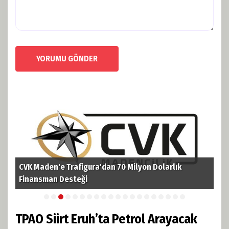
YORUMU GÖNDER
CVK Maden'e Trafigura'dan 70 Milyon Dolarlık
TPA
i
Finansman Desteği
Pet
TPAO Siirt Eruh’ta Petrol Arayacak