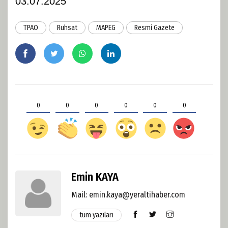
03.07.2025
TPAO
Ruhsat
MAPEG
Resmi Gazete
0
0
0
0
0
0
Emin KAYA
Mail:
emin.kaya@yeraltihaber.com
tüm yazıları