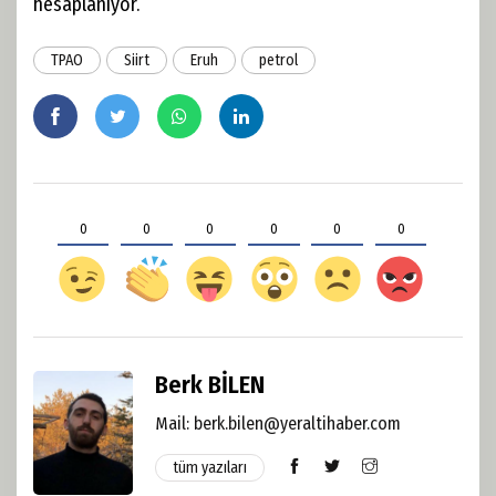
hesaplanıyor.
TPAO
Siirt
Eruh
petrol
0
0
0
0
0
0
Berk BİLEN
Mail: berk.bilen@yeraltihaber.com
tüm yazıları