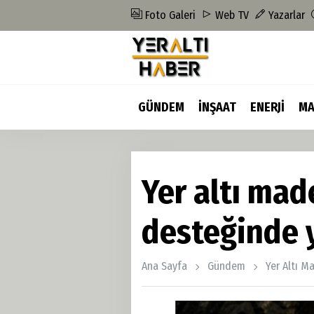
Foto Galeri
Web TV
Yazarlar
GÜNDEM
İNŞAAT
ENERJİ
MA
Yer altı mad
desteğinde 
Ana Sayfa
Gündem
Yer Altı M