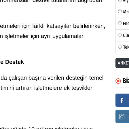
Ma
Ene
tmeleri için farklı katsayılar belirlenirken,
Ul
n işletmeler için ayrı uygulamalar
Tek
ve Destek
ANKE
 çalışan başına verilen desteğin temel
Bi
imini artıran işletmelere ek teşvikler
göre yüzde 10 artıran işletmeler ilave