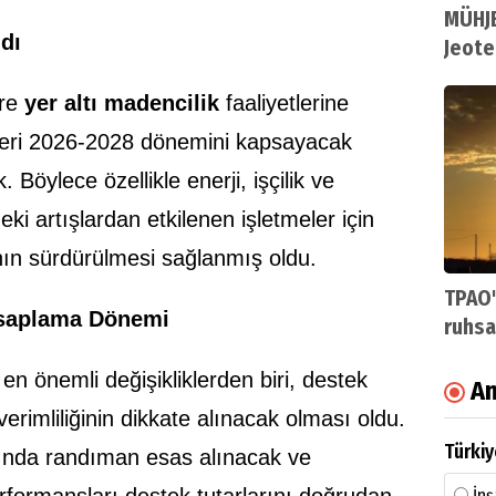
MÜHJE
dı
Jeote
öre
yer altı madencilik
faaliyetlerine
kleri 2026-2028 dönemini kapsayacak
Böylece özellikle enerji, işçilik ve
ki artışlardan etkilenen işletmeler için
n sürdürülmesi sağlanmış oldu.
TPAO'
Hesaplama Dönemi
ruhsa
en önemli değişikliklerden biri, destek
An
erimliliğinin dikkate alınacak olması oldu.
Türkiy
ında randıman esas alınacak ve
erformansları destek tutarlarını doğrudan
İnş