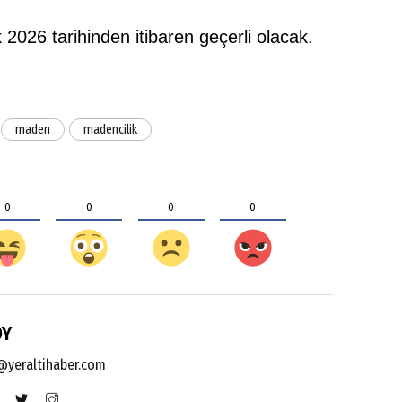
026 tarihinden itibaren geçerli olacak.
maden
madencilik
0
0
0
0
OY
yeraltihaber.com