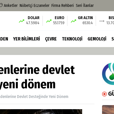
Anketler
Nöbetçi Eczaneler
Firma Rehberi
Seri İlanlar
DOLAR
EURO
GR ALTIN
BI
47.5984
55.1759
6530.4
13.7
DEN
YER BİLİMLERİ
ÇEVRE
TEKNOLOJİ
GEMOLOJİ
S
enlerine devlet
yeni dönem
G
adenlerine Devlet Desteğinde Yeni Dönem