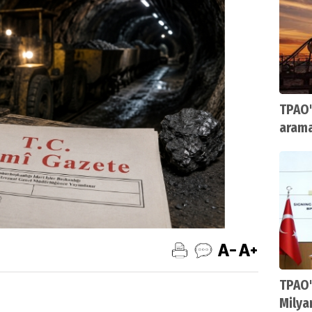
TPAO'
arama
TPAO'
Milya