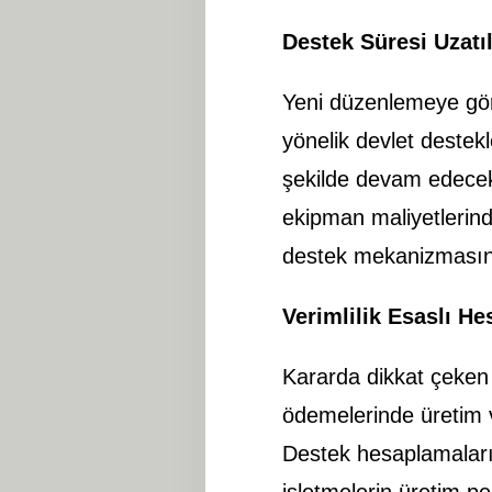
Destek Süresi Uzatıl
Yeni düzenlemeye g
yönelik devlet deste
şekilde devam edecek. 
ekipman maliyetlerinde
destek mekanizmasını
Verimlilik Esaslı 
Kararda dikkat çeken 
ödemelerinde üretim v
Destek hesaplamalar
işletmelerin üretim p