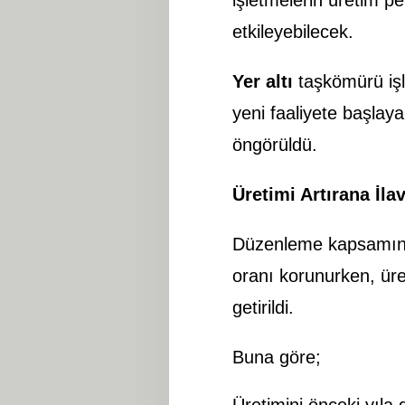
etkileyebilecek.
Yer altı
taşkömürü işle
yeni faaliyete başlaya
öngörüldü.
Üretimi Artırana İla
Düzenleme kapsamında
oranı korunurken, üret
getirildi.
Buna göre;
Üretimini önceki yıla 