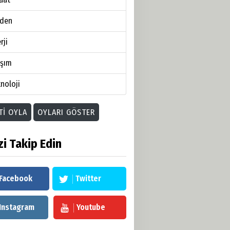
den
rji
aşım
noloji
TI OYLA
OYLARI GÖSTER
zi Takip Edin
Facebook
Twitter
Instagram
Youtube