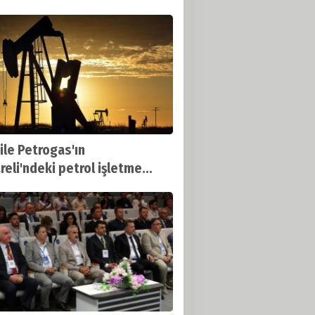
 Oldu
ile Petrogas'ın
areli'ndeki petrol işletme
tının süresi uzatıldı