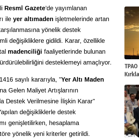
Ortak
li
Resmî Gazete
’de yayımlanan
ı ile
yer altı
maden
işletmelerinde artan
 karşılanmasına yönelik destek
değişikliklere gidildi. Karar, özellikle
tal
madenciliği
faaliyetlerinde bulunan
sürdürülebilirliğini desteklemeyi amaçlıyor.
TPAO 
Kırkl
16 sayılı kararıyla, "
Yer Altı Maden
ruhsa
a Gelen Maliyet Artışlarının
 Destek Verilmesine İlişkin Karar"
apılan değişikliklerle destek
ı genişletilirken, hesaplama
e yönelik yeni kriterler getirildi.