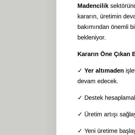
Madencilik
sektöründ
kararın, üretimin dev
bakımından önemli bi
bekleniyor.
Kararın Öne Çıkan B
✓
Yer altı
maden
işle
devam edecek.
✓ Destek hesaplamalar
✓ Üretim artışı sağlay
✓ Yeni üretime başlayan