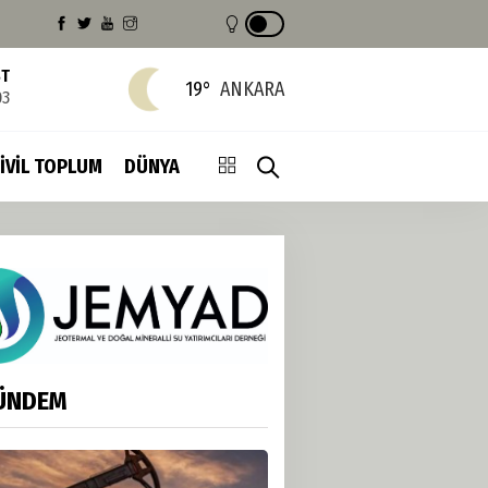
ST
19°
ANKARA
03
İVİL TOPLUM
DÜNYA
ÜNDEM