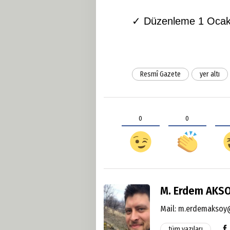
✓ Düzenleme 1 Ocak 2
Resmî Gazete
yer altı
0
0
M. Erdem AKS
Mail:
m.erdemaksoy@
tüm yazıları